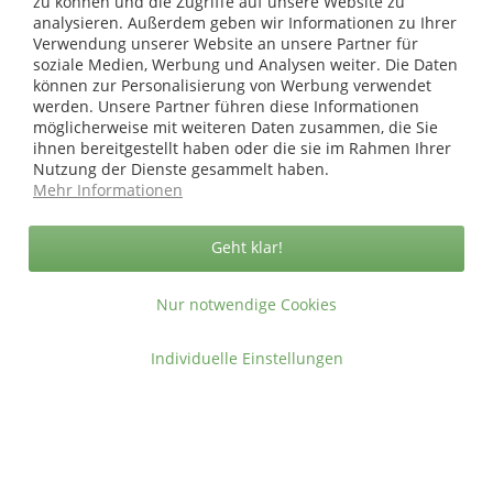
zu können und die Zugriffe auf unsere Website zu
analysieren. Außerdem geben wir Informationen zu Ihrer
* bei Paketversand. Alle Preise inkl. gesetzl. Mehrwertsteuer zzgl.
Verwendung unserer Website an unsere Partner für
Versandkosten
.
soziale Medien, Werbung und Analysen weiter. Die Daten
Copyright © afp marketing gmbh - Alle Rechte vorbehalten
können zur Personalisierung von Werbung verwendet
werden. Unsere Partner führen diese Informationen
möglicherweise mit weiteren Daten zusammen, die Sie
ihnen bereitgestellt haben oder die sie im Rahmen Ihrer
Sicher zahlen in unserem Onlineshop
Nutzung der Dienste gesammelt haben.
Mehr Informationen
Geht klar!
Nur notwendige Cookies
Individuelle Einstellungen