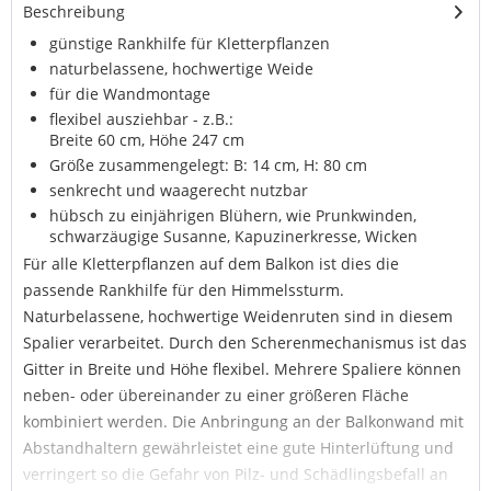
Beschreibung
günstige Rankhilfe für Kletterpflanzen
naturbelassene, hochwertige Weide
für die Wandmontage
flexibel ausziehbar - z.B.:
Breite 60 cm, Höhe 247 cm
Größe zusammengelegt: B: 14 cm, H: 80 cm
senkrecht und waagerecht nutzbar
hübsch zu einjährigen Blühern, wie Prunkwinden,
schwarzäugige Susanne, Kapuzinerkresse, Wicken
Für alle Kletterpflanzen auf dem Balkon ist dies die
passende Rankhilfe für den Himmelssturm.
Naturbelassene, hochwertige Weidenruten sind in diesem
Spalier verarbeitet. Durch den Scherenmechanismus ist das
Gitter in Breite und Höhe flexibel. Mehrere Spaliere können
neben- oder übereinander zu einer größeren Fläche
kombiniert werden. Die Anbringung an der Balkonwand mit
Abstandhaltern gewährleistet eine gute Hinterlüftung und
verringert so die Gefahr von Pilz- und Schädlingsbefall an