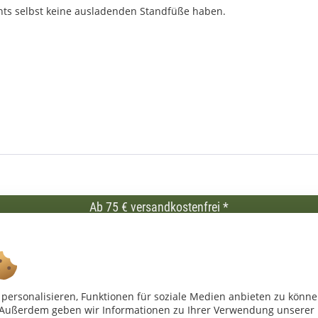
nts selbst keine ausladenden Standfüße haben.
Ab 75 € versandkostenfrei *
Shop Service
Inf
Vertrag - widerrufen
Kon
Widerrufsbelehrung
All
personalisieren, Funktionen für soziale Medien anbieten zu könn
Datenschutzerklärung
Imp
n. Außerdem geben wir Informationen zu Ihrer Verwendung unserer