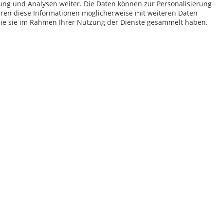
Versand- und Zahlungsbedingungen
ung und Analysen weiter. Die Daten können zur Personalisierung
en diese Informationen möglicherweise mit weiteren Daten
die sie im Rahmen Ihrer Nutzung der Dienste gesammelt haben.
bei Paketversand. Alle Preise inkl. gesetzl. Mehrwertsteuer zzgl.
Versandkost
Kundenbewertungen von Trusted Shops
4.57
von
5.00
bei
120
Bewertungen
ops von AFP-Marketing:
Sichtschutz Welt
,
Zaunmeister
,
Partyhimmel
,
Maske
Copyright © afp marketing gmbh - Alle Rechte vorbehalten
Sicher zahlen in unserem Onlineshop