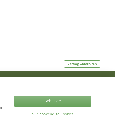
Vertrag widerrufen
ormationen
takt
Geht klar!
gemeine Geschäftsbedingungen
en
ressum
Nur notwendige Cookies