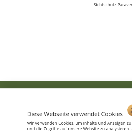
Sichtschutz Parave
Service Hotline
Diese Webseite verwendet Cookies
04241 - 803018-0
Montag – Donnerstag: 9:00 h – 16:00 h
Wir verwenden Cookies, um Inhalte und Anzeigen zu 
Freitag: 9:00 h - 15:00 h
und die Zugriffe auf unsere Website zu analysiere