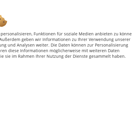
Ab 75 € versandkostenfrei *
personalisieren, Funktionen für soziale Medien anbieten zu könn
Shop Service
Inf
n. Außerdem geben wir Informationen zu Ihrer Verwendung unserer
ung und Analysen weiter. Die Daten können zur Personalisierung
Vertrag - widerrufen
Kon
en diese Informationen möglicherweise mit weiteren Daten
Widerrufsbelehrung
All
die sie im Rahmen Ihrer Nutzung der Dienste gesammelt haben.
Datenschutzerklärung
Imp
Versand- und Zahlungsbedingungen
bei Paketversand. Alle Preise inkl. gesetzl. Mehrwertsteuer zzgl.
Versandkost
Kundenbewertungen von Trusted Shops
4.57
von
5.00
bei
120
Bewertungen
ops von AFP-Marketing:
Sichtschutz Welt
,
Zaunmeister
,
Partyhimmel
,
Maske
Copyright © afp marketing gmbh - Alle Rechte vorbehalten
Sicher zahlen in unserem Onlineshop