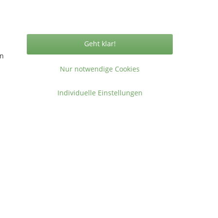
Vertrag widerrufen
Geht klar!
en
ormationen
Nur notwendige Cookies
takt
gemeine Geschäftsbedingungen
Individuelle Einstellungen
ressum
en
.
.
1
,
Funcases