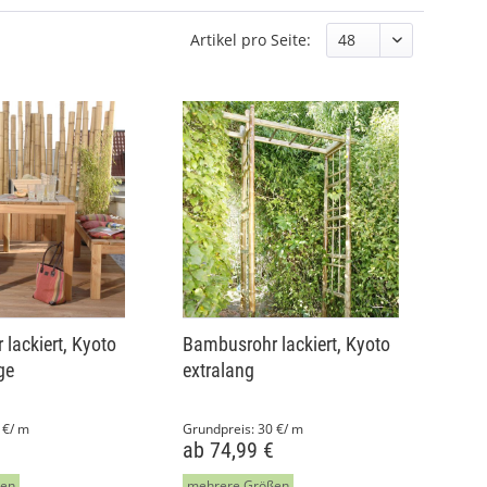
Artikel pro Seite:
lackiert, Kyoto
Bambusrohr lackiert, Kyoto
ge
extralang
 €/ m
Grundpreis:
30 €/ m
€
ab 74,99 €
ßen
mehrere Größen