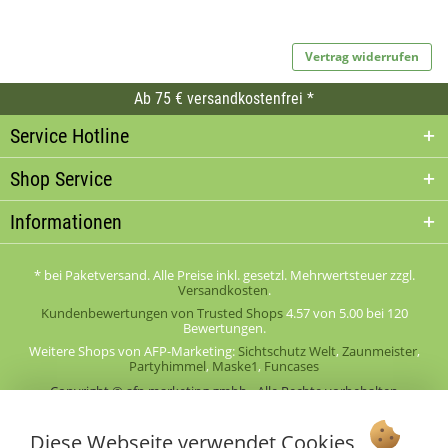
Vertrag widerrufen
Ab 75 € versandkostenfrei *
Service Hotline
Shop Service
Informationen
* bei Paketversand. Alle Preise inkl. gesetzl. Mehrwertsteuer zzgl.
Versandkosten
.
Kundenbewertungen von Trusted Shops
4.57
von
5.00
bei
120
Bewertungen.
Weitere Shops von AFP-Marketing:
Sichtschutz Welt
,
Zaunmeister
,
Partyhimmel
,
Maske1
,
Funcases
Copyright © afp marketing gmbh - Alle Rechte vorbehalten
Diese Webseite verwendet Cookies