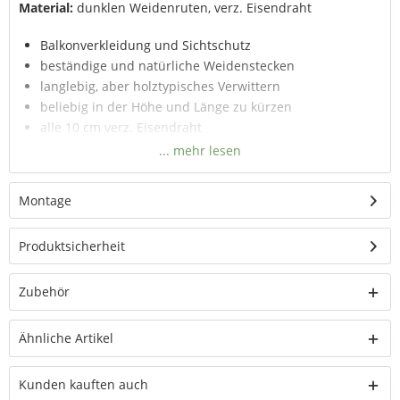
Material:
dunklen Weidenruten, verz. Eisendraht
Balkonverkleidung und Sichtschutz
beständige und natürliche Weidenstecken
langlebig, aber holztypisches Verwittern
beliebig in der Höhe und Länge zu kürzen
alle 10 cm verz. Eisendraht
Stärke ca. 7-12 mm
für max. Sichtschutz 2 m Höhe erhältlich
Drahtschlaufen oder Befestigungsschlaufen am
Montage
Balkongeländern anzubringen
Produktsicherheit
Zubehör
Ähnliche Artikel
Kunden kauften auch