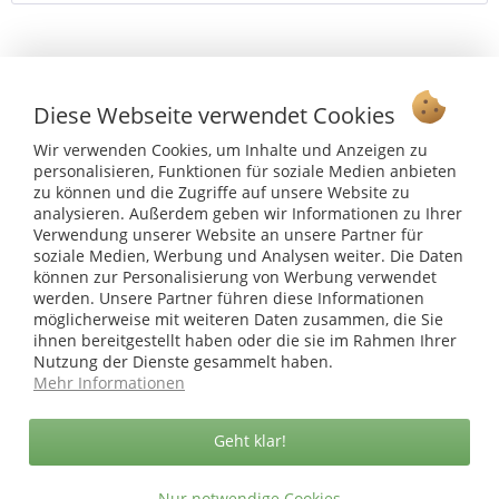
Vertrag widerrufen
Diese Webseite verwendet Cookies
Ab 75 € versandkostenfrei *
Wir verwenden Cookies, um Inhalte und Anzeigen zu
Service Hotline
personalisieren, Funktionen für soziale Medien anbieten
zu können und die Zugriffe auf unsere Website zu
Shop Service
analysieren. Außerdem geben wir Informationen zu Ihrer
Verwendung unserer Website an unsere Partner für
soziale Medien, Werbung und Analysen weiter. Die Daten
Informationen
können zur Personalisierung von Werbung verwendet
werden. Unsere Partner führen diese Informationen
* bei Paketversand. Alle Preise inkl. gesetzl. Mehrwertsteuer zzgl.
möglicherweise mit weiteren Daten zusammen, die Sie
Versandkosten
.
ihnen bereitgestellt haben oder die sie im Rahmen Ihrer
Nutzung der Dienste gesammelt haben.
Copyright © afp marketing gmbh - Alle Rechte vorbehalten
Mehr Informationen
Geht klar!
Sicher zahlen in unserem Onlineshop
Nur notwendige Cookies