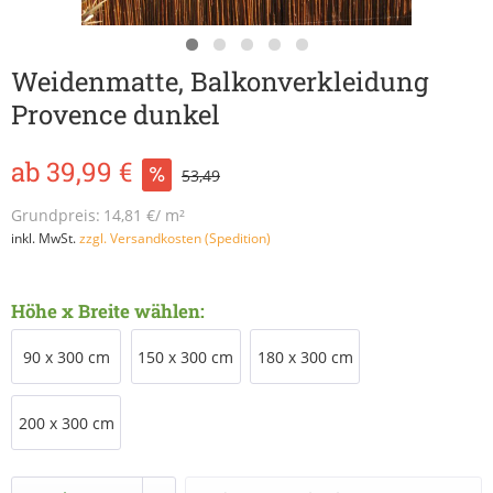
Weidenmatte, Balkonverkleidung
Provence dunkel
ab 39,99 €
53,49
Grundpreis:
14,81 €/ m²
inkl. MwSt.
zzgl. Versandkosten (Spedition)
Höhe x Breite wählen:
90 x 300 cm
150 x 300 cm
180 x 300 cm
200 x 300 cm