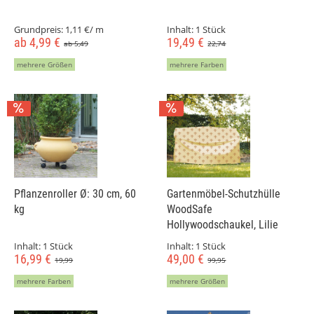
Grundpreis:
1,11 €/ m
Inhalt:
1 Stück
ab 4,99 €
19,49 €
ab 5,49
22,74
mehrere Größen
mehrere Farben
Pflanzenroller Ø: 30 cm, 60
Gartenmöbel-Schutzhülle
kg
WoodSafe
Hollywoodschaukel, Lilie
Inhalt:
1 Stück
Inhalt:
1 Stück
16,99 €
49,00 €
19,99
99,95
mehrere Farben
mehrere Größen