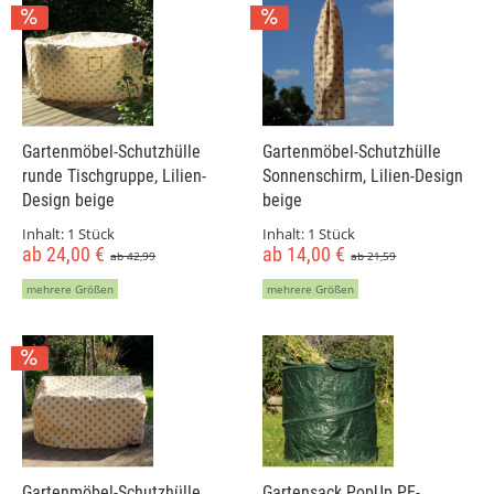
Gartenmöbel-Schutzhülle
Gartenmöbel-Schutzhülle
runde Tischgruppe, Lilien-
Sonnenschirm, Lilien-Design
Design beige
beige
Inhalt:
1 Stück
Inhalt:
1 Stück
ab 24,00 €
ab 14,00 €
ab 42,99
ab 21,59
mehrere Größen
mehrere Größen
Gartenmöbel-Schutzhülle
Gartensack PopUp PE-