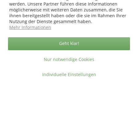
werden. Unsere Partner führen diese Informationen
Metall-Gartenstecker
Metall-Gartenstecker
möglicherweise mit weiteren Daten zusammen, die Sie
Vogelfutterstation, grau-
Kerzenhalter, antik-grau
ihnen bereitgestellt haben oder die sie im Rahmen Ihrer
Nutzung der Dienste gesammelt haben.
antik
Mehr Informationen
Inhalt:
1 Stück
Inhalt:
1 Stück
28,49 €
29,99 €
32,99
34,99
Geht klar!
Nur notwendige Cookies
Individuelle Einstellungen
Metall-Gartenstecker Sonne,
Heidekrautwurzelmatte grob,
schwarz
Balkonverkleidung Bruyère
natur
Inhalt:
1 Stück
Grundpreis:
33,33 €/ m²
9,49 €
ab 89,99 €
10,99
ab 119,00