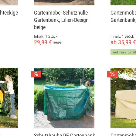
hteckige
Gartenmöbel-Schutzhülle
Gartenmöbe
Gartenbank, Lilien-Design
Gartenbank
beige
Inhalt:
1 Stück
Inhalt:
1 Stück
29,99 €
ab 35,99 
49,99
mehrere Grö
t
Schutzhaube PE Gartenbank,
Gartenmöbe