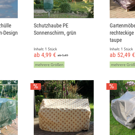
hülle
Schutzhaube PE
Gartenmöbe
en-Design
Sonnenschirm, grün
rechteckige
taupe
Inhalt:
1 Stück
Inhalt:
1 Stück
ab 4,99 €
ab 52,49 
ab 5,49
mehrere Größen
mehrere Grö