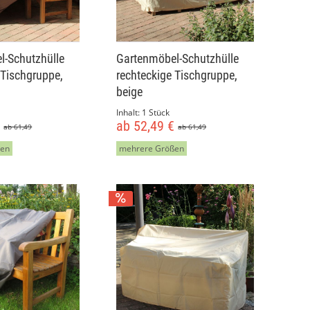
l-Schutzhülle
Gartenmöbel-Schutzhülle
 Tischgruppe,
rechteckige Tischgruppe,
beige
Inhalt:
1 Stück
€
ab 52,49 €
ab 61,49
ab 61,49
ßen
mehrere Größen