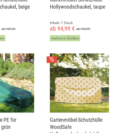
chaukel, beige
Hollywoodschaukel, taupe
Inhalt:
1 Stück
€
ab 94,99 €
ab 109,99
ab 109,99
ßen
mehrere Größen
e PE für
Gartenmöbel-Schutzhülle
, grün
WoodSafe