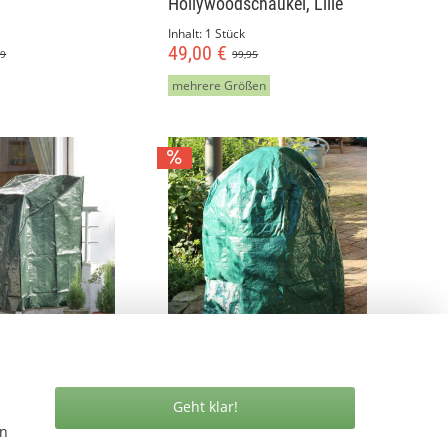
Hollywoodschaukel, Lilie
Inhalt:
1 Stück
49,00 €
49
99,95
mehrere Größen
 PE Stapelstühle,
Schutzhaube PE für
Gartengrill, grün
Geht klar!
en
Inhalt:
1 Stück