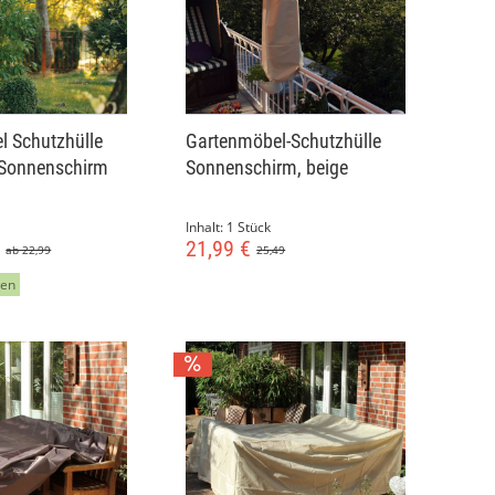
l Schutzhülle
Gartenmöbel-Schutzhülle
Sonnenschirm
Sonnenschirm, beige
Inhalt:
1 Stück
€
21,99 €
ab 22,99
25,49
ßen