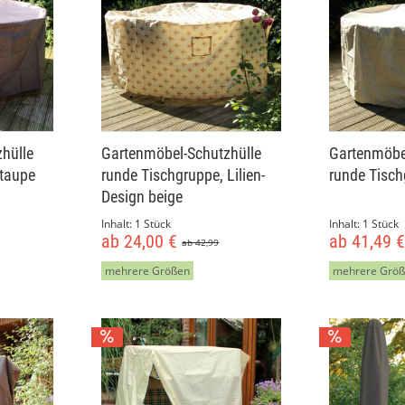
hülle
Gartenmöbel-Schutzhülle
Gartenmöbe
 taupe
runde Tischgruppe, Lilien-
runde Tisch
Design beige
Inhalt:
1 Stück
Inhalt:
1 Stück
ab 24,00 €
ab 41,49 
ab 42,99
mehrere Größen
mehrere Grö