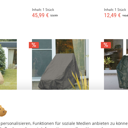
Inhalt:
1 Stück
Inhalt:
1 Stück
45,99 €
12,49 €
53,99
14,
hülle
Gartenmöbel-Schutzhülle
Schutzhaube
beige
Hochlehner Sessel, taupe
grün
personalisieren, Funktionen für soziale Medien anbieten zu könn
Inhalt:
1 Stück
Inhalt:
1 Stück