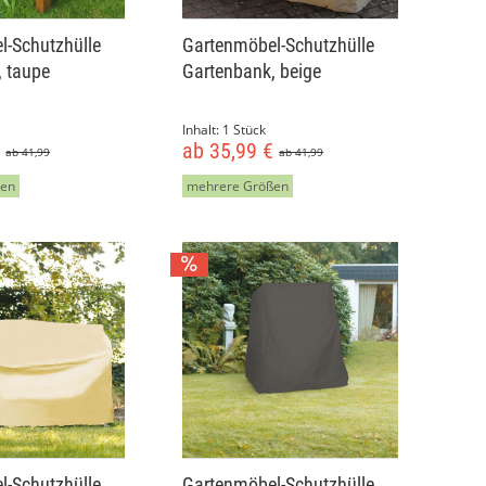
l-Schutzhülle
Gartenmöbel-Schutzhülle
, taupe
Gartenbank, beige
Inhalt:
1 Stück
€
ab 35,99 €
ab 41,99
ab 41,99
ßen
mehrere Größen
l-Schutzhülle
Gartenmöbel-Schutzhülle