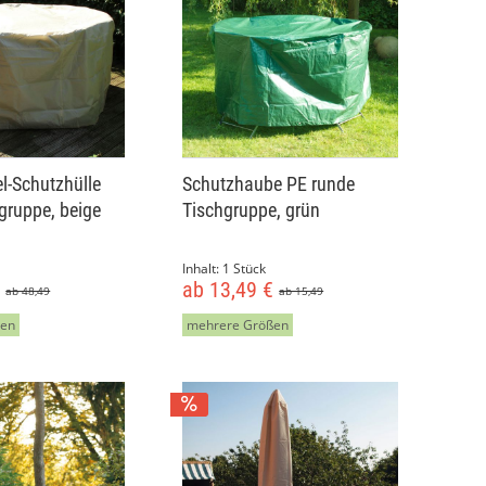
l-Schutzhülle
Schutzhaube PE runde
gruppe, beige
Tischgruppe, grün
Inhalt:
1 Stück
€
ab 13,49 €
ab 48,49
ab 15,49
ßen
mehrere Größen