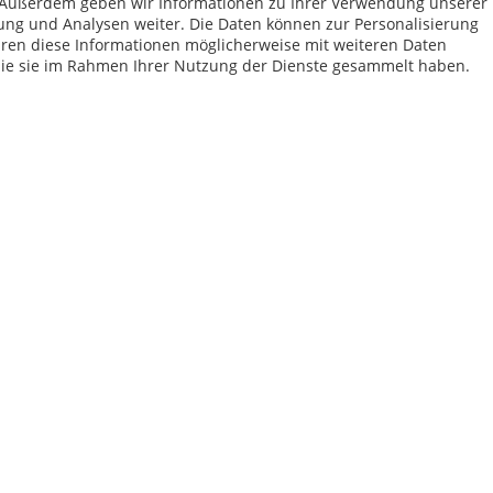
n. Außerdem geben wir Informationen zu Ihrer Verwendung unserer
41,49 €
ab 8,99 €
48,49
ung und Analysen weiter. Die Daten können zur Personalisierung
en diese Informationen möglicherweise mit weiteren Daten
mehrere Grö
die sie im Rahmen Ihrer Nutzung der Dienste gesammelt haben.
Schutzhaube PE für
Schutzhaub
pilz),
Handrasenmäher, grün
Aufsitzrase
Inhalt:
1 Stück
Inhalt:
1 Stück
11,49 €
18,99 €
12,99
21,