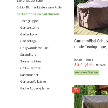
Balkonklapptische
Cubic- Blumenkästen zum Rollen
Gartenmöbel-Schutzhüllen
Tischgruppe
Gartenstühle
Gartenbank
Gartenmöbel-Schutz
Gartenliege
runde Tischgruppe,
Hollywoodschaukel
Strandkorb
Inhalt:
1 Stück
Sonnenschirm
ab 41,49 €
ab 48,49
Grill & Heizpilz
mehrere Größen
Rasenmäher
Gartenabfallsäcke
flache Abdeckplanen