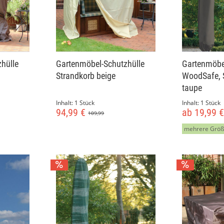
hülle
Gartenmöbel-Schutzhülle
Gartenmöbe
Strandkorb beige
WoodSafe, 
taupe
Inhalt:
1 Stück
Inhalt:
1 Stück
94,99 €
ab 19,99 
109,99
mehrere Grö