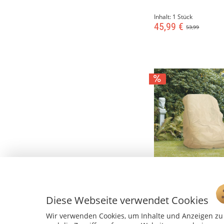
Inhalt:
1 Stück
45,99 €
53,99
Gartenmöbel-Schutz
Hochlehner Sessel, 
Diese Webseite verwendet Cookies
Wir verwenden Cookies, um Inhalte und Anzeigen zu 
Inhalt:
1 Stück