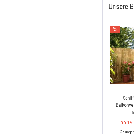
Unsere B
Schil
Balkonve
n
ab 19,
Grundpr