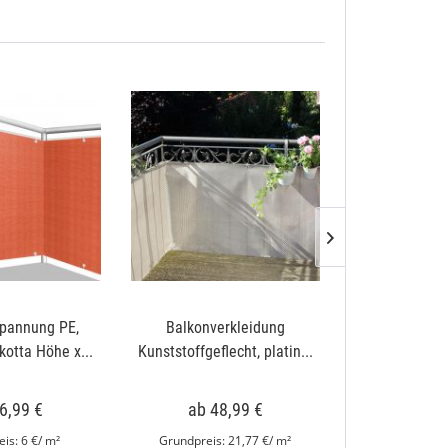
pannung PE,
Balkonverkleidung
Weiden
kotta Höhe x...
Kunststoffgeflecht, platin...
Balkonverklei
dunke
6,99 €
ab 48,99 €
ab 39,99
is:
6 €/ m²
Grundpreis:
21,77 €/ m²
Grundpreis: