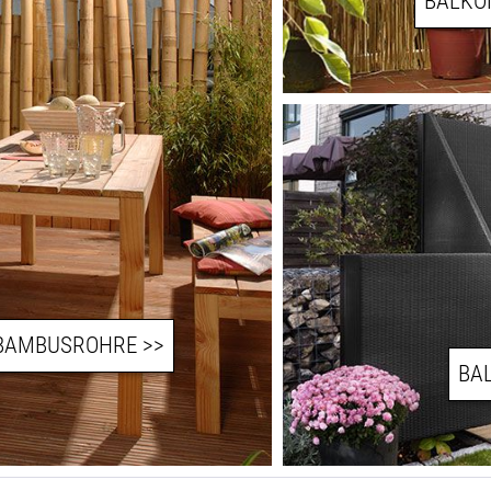
BALKO
BAMBUSROHRE
BA