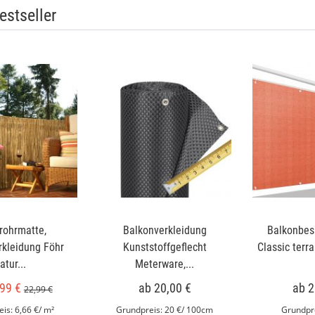
estseller
frohrmatte,
Balkonverkleidung
Balkonbes
rkleidung Föhr
Kunststoffgeflecht
Classic terra
atur...
Meterware,...
99 €
ab 20,00 €
ab 2
22,99 €
eis:
6,66 €/ m²
Grundpreis:
20 €/ 100cm
Grundpre