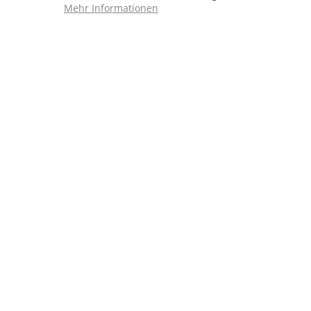
Mehr Informationen
Service Hotline
04241 - 803018-0
Montag – Donnerstag: 9:00 h – 16:00 h
Freitag: 9:00 h - 15:00 h
* 
Weitere Sh