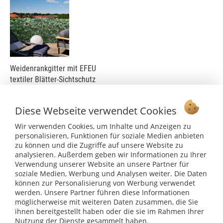
Weidenrankgitter mit EFEU
textiler Blätter-Sichtschutz
Inhalt:
1 Stück
Diese Webseite verwendet Cookies
56,99 €
Wir verwenden Cookies, um Inhalte und Anzeigen zu
personalisieren, Funktionen für soziale Medien anbieten
zu können und die Zugriffe auf unsere Website zu
analysieren. Außerdem geben wir Informationen zu Ihrer
Verwendung unserer Website an unsere Partner für
soziale Medien, Werbung und Analysen weiter. Die Daten
können zur Personalisierung von Werbung verwendet
Rankgitter / Spalier
werden. Unsere Partner führen diese Informationen
möglicherweise mit weiteren Daten zusammen, die Sie
Spaliere aus Weidenruten sind dekorativ auf dem Balkon.
ihnen bereitgestellt haben oder die sie im Rahmen Ihrer
Berankt mit Kapuzinerkresse entsteht ein bisschen
Nutzung der Dienste gesammelt haben.