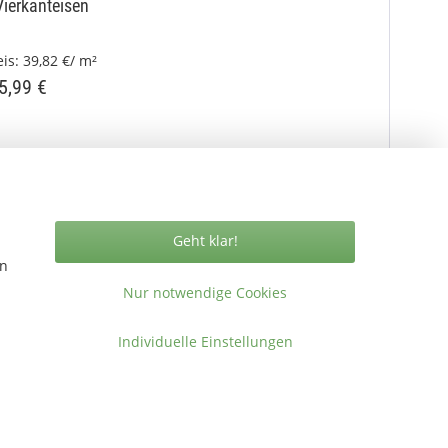
Vierkanteisen
is:
39,82 €/ m²
5,99 €
Geht klar!
en
Vertrag widerrufen
Nur notwendige Cookies
Individuelle Einstellungen
ormationen
takt
gemeine Geschäftsbedingungen