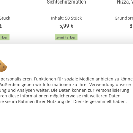
Sichtschutzmatten
Nizza, 
Stück
Inhalt:
50 Stück
Grundpre
€
5,99 €
8
arben
zwei Farben
personalisieren, Funktionen für soziale Medien anbieten zu könn
n. Außerdem geben wir Informationen zu Ihrer Verwendung unserer
ung und Analysen weiter. Die Daten können zur Personalisierung
en diese Informationen möglicherweise mit weiteren Daten
Ab 75 € versandkostenfrei *
die sie im Rahmen Ihrer Nutzung der Dienste gesammelt haben.
Shop Service
Inf
Vertrag - widerrufen
Kon
Widerrufsbelehrung
All