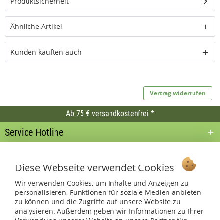
Produktsicherheit
Ähnliche Artikel
Kunden kauften auch
Vertrag widerrufen
Ab 75 € versandkostenfrei *
Service Hotline
Shop Service
Diese Webseite verwendet Cookies
Informationen
Wir verwenden Cookies, um Inhalte und Anzeigen zu
personalisieren, Funktionen für soziale Medien anbieten
* bei Paketversand. Alle Preise inkl. gesetzl. Mehrwertsteuer zzgl.
zu können und die Zugriffe auf unsere Website zu
Versandkosten
.
analysieren. Außerdem geben wir Informationen zu Ihrer