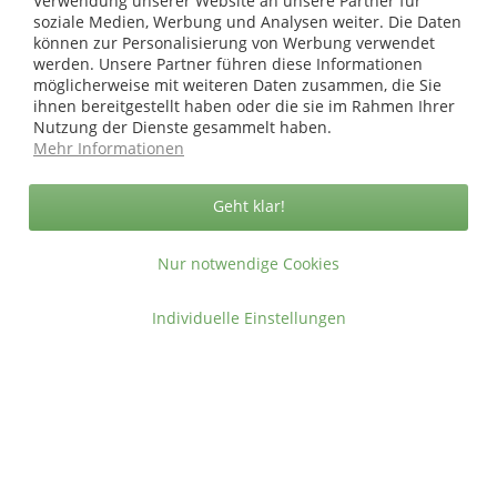
Verwendung unserer Website an unsere Partner für
Copyright © afp marketing gmbh - Alle Rechte vorbehalten
soziale Medien, Werbung und Analysen weiter. Die Daten
können zur Personalisierung von Werbung verwendet
werden. Unsere Partner führen diese Informationen
Sicher zahlen in unserem Onlineshop
möglicherweise mit weiteren Daten zusammen, die Sie
ihnen bereitgestellt haben oder die sie im Rahmen Ihrer
Nutzung der Dienste gesammelt haben.
Mehr Informationen
Geht klar!
Nur notwendige Cookies
Individuelle Einstellungen