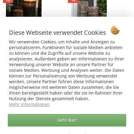
Diese Webseite verwendet Cookies
Windlicht Dalia, braun-antik
Windlicht Vintage, natur-
Wir verwenden Cookies, um Inhalte und Anzeigen zu
geweißt
personalisieren, Funktionen für soziale Medien anbieten
zu können und die Zugriffe auf unsere Website zu
Inhalt:
1 Stück
Inhalt:
1 Stück
analysieren. Außerdem geben wir Informationen zu Ihrer
ab 5,99 €
ab 18,99 €
Verwendung unserer Website an unsere Partner für
ab 6,59
ab 21,99
soziale Medien, Werbung und Analysen weiter. Die Daten
zwei Größen
können zur Personalisierung von Werbung verwendet
werden. Unsere Partner führen diese Informationen
möglicherweise mit weiteren Daten zusammen, die Sie
ihnen bereitgestellt haben oder die sie im Rahmen Ihrer
Nutzung der Dienste gesammelt haben.
Mehr Informationen
Geht klar!
Hänge-Windlicht Tara,
Hänge-Laterne Tiffany, grau-