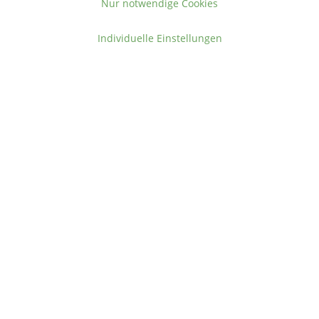
altgrau
antik
Nur notwendige Cookies
Individuelle Einstellungen
Inhalt:
1 Stück
Inhalt:
1 Stück
18,99 €
43,99 €
51,69
Mini-Laterne Indira, grau-
Mini-Laterne Sharon, grau-
antik
antik
Inhalt:
1 Stück
Inhalt:
1 Stück
10,49 €
10,49 €
11,99
11,99