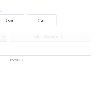
n:
5 cm
7 cm
In den
Warenkorb
bV28857