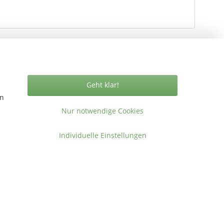
Geht klar!
Vertrag widerrufen
en
Nur notwendige Cookies
Individuelle Einstellungen
ormationen
takt
gemeine Geschäftsbedingungen
ressum