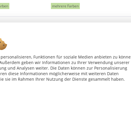
arben
mehrere Farben
personalisieren, Funktionen für soziale Medien anbieten zu könn
n. Außerdem geben wir Informationen zu Ihrer Verwendung unserer
Ab 75 € versandkostenfrei *
ung und Analysen weiter. Die Daten können zur Personalisierung
en diese Informationen möglicherweise mit weiteren Daten
die sie im Rahmen Ihrer Nutzung der Dienste gesammelt haben.
Shop Service
Inf
Vertrag - widerrufen
Kon
Widerrufsbelehrung
All
Datenschutzerklärung
Imp
Versand- und Zahlungsbedingungen