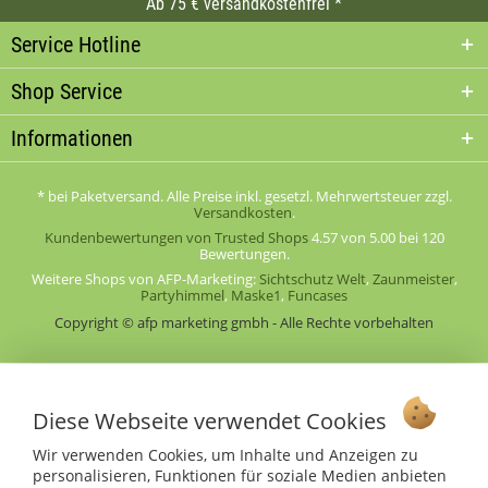
Ab 75 € versandkostenfrei *
Service Hotline
Shop Service
Informationen
* bei Paketversand. Alle Preise inkl. gesetzl. Mehrwertsteuer zzgl.
Versandkosten
.
Kundenbewertungen von Trusted Shops
4.57
von
5.00
bei
120
Bewertungen.
Weitere Shops von AFP-Marketing:
Sichtschutz Welt
,
Zaunmeister
,
Partyhimmel
,
Maske1
,
Funcases
Copyright © afp marketing gmbh - Alle Rechte vorbehalten
Sicher zahlen in unserem Onlineshop
Diese Webseite verwendet Cookies
Wir verwenden Cookies, um Inhalte und Anzeigen zu
personalisieren, Funktionen für soziale Medien anbieten