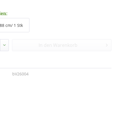
len:
88 cm/ 1 Stk
In den
Warenkorb
bV26004