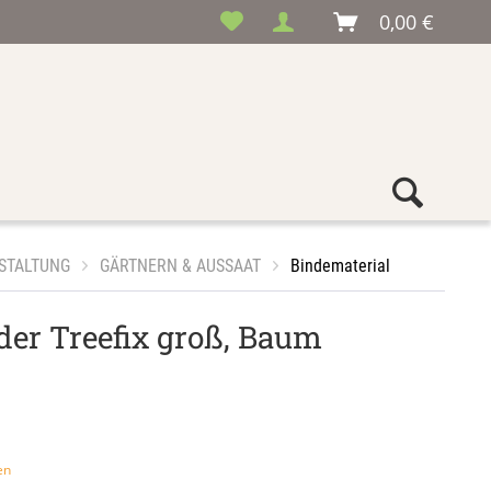
0,00 €
STALTUNG
GÄRTNERN & AUSSAAT
Bindematerial
der Treefix groß, Baum
en