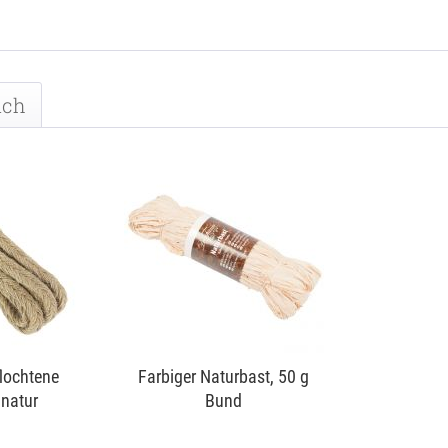
uch
flochtene
Farbiger Naturbast, 50 g
 natur
Bund