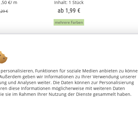
1,50 €/ m
Inhalt:
1 Stück
ab 1,99 €
,29 €
mehrere Farben
personalisieren, Funktionen für soziale Medien anbieten zu könn
n. Außerdem geben wir Informationen zu Ihrer Verwendung unserer
ung und Analysen weiter. Die Daten können zur Personalisierung
Ab 75 € versandkostenfrei *
en diese Informationen möglicherweise mit weiteren Daten
die sie im Rahmen Ihrer Nutzung der Dienste gesammelt haben.
Shop Service
Inf
Vertrag - widerrufen
Kon
Widerrufsbelehrung
All
Datenschutzerklärung
Imp
Versand- und Zahlungsbedingungen