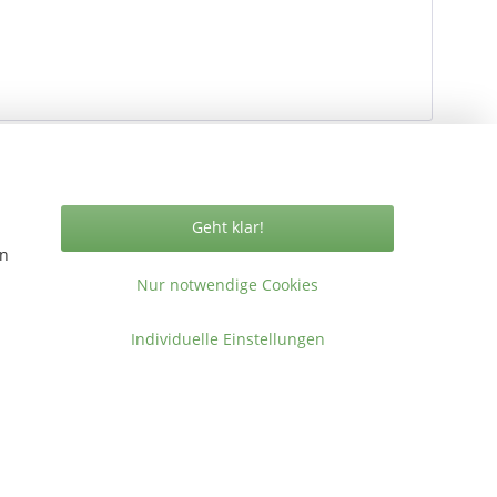
Geht klar!
en
Vertrag widerrufen
Nur notwendige Cookies
Individuelle Einstellungen
ormationen
takt
gemeine Geschäftsbedingungen
ressum