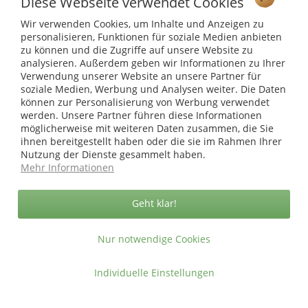
Diese Webseite verwendet Cookies
Wir verwenden Cookies, um Inhalte und Anzeigen zu
Shop Service
personalisieren, Funktionen für soziale Medien anbieten
zu können und die Zugriffe auf unsere Website zu
Informationen
analysieren. Außerdem geben wir Informationen zu Ihrer
Verwendung unserer Website an unsere Partner für
soziale Medien, Werbung und Analysen weiter. Die Daten
* bei Paketversand. Alle Preise inkl. gesetzl. Mehrwertsteuer zzgl.
können zur Personalisierung von Werbung verwendet
Versandkosten
.
werden. Unsere Partner führen diese Informationen
Copyright © afp marketing gmbh - Alle Rechte vorbehalten
möglicherweise mit weiteren Daten zusammen, die Sie
ihnen bereitgestellt haben oder die sie im Rahmen Ihrer
Nutzung der Dienste gesammelt haben.
Mehr Informationen
Sicher zahlen in unserem Onlineshop
Geht klar!
Nur notwendige Cookies
Individuelle Einstellungen