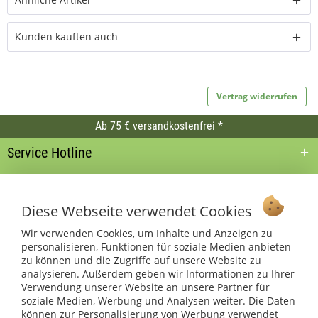
Kunden kauften auch
Vertrag widerrufen
Ab 75 € versandkostenfrei *
Service Hotline
Shop Service
Diese Webseite verwendet Cookies
Informationen
Wir verwenden Cookies, um Inhalte und Anzeigen zu
personalisieren, Funktionen für soziale Medien anbieten
* bei Paketversand. Alle Preise inkl. gesetzl. Mehrwertsteuer zzgl.
zu können und die Zugriffe auf unsere Website zu
Versandkosten
.
analysieren. Außerdem geben wir Informationen zu Ihrer
Copyright © afp marketing gmbh - Alle Rechte vorbehalten
Verwendung unserer Website an unsere Partner für
soziale Medien, Werbung und Analysen weiter. Die Daten
können zur Personalisierung von Werbung verwendet