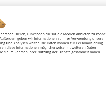
personalisieren, Funktionen für soziale Medien anbieten zu könn
Ab 75 € versandkostenfrei *
n. Außerdem geben wir Informationen zu Ihrer Verwendung unserer
ung und Analysen weiter. Die Daten können zur Personalisierung
en diese Informationen möglicherweise mit weiteren Daten
Shop Service
Inf
die sie im Rahmen Ihrer Nutzung der Dienste gesammelt haben.
Vertrag - widerrufen
Kon
Widerrufsbelehrung
All
Datenschutzerklärung
Imp
Versand- und Zahlungsbedingungen
bei Paketversand. Alle Preise inkl. gesetzl. Mehrwertsteuer zzgl.
Versandkost
Copyright © afp marketing gmbh - Alle Rechte vorbehalten