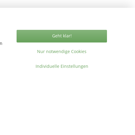
Vertrag widerrufen
Geht klar!
en
Nur notwendige Cookies
ormationen
Individuelle Einstellungen
takt
gemeine Geschäftsbedingungen
ressum
en
.