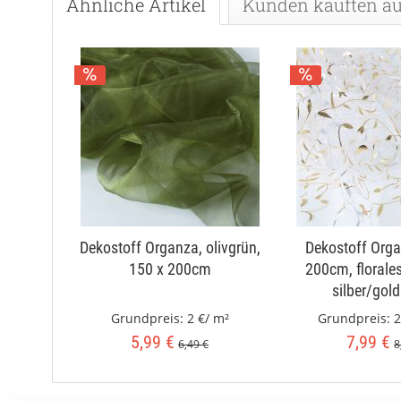
Ähnliche Artikel
Kunden kauften a
Dekostoff Organza, olivgrün,
Dekostoff Orga
150 x 200cm
200cm, florale
silber/gold
Grundpreis:
2 €/ m²
Grundpreis:
2
5,99 €
7,99 €
6,49 €
8