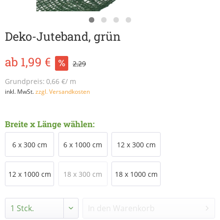
Deko-Juteband, grün
ab 1,99 €
2,29
Grundpreis:
0,66 €/ m
inkl. MwSt.
zzgl. Versandkosten
Breite x Länge wählen:
6 x 300 cm
6 x 1000 cm
12 x 300 cm
12 x 1000 cm
18 x 300 cm
18 x 1000 cm
In den
Warenkorb