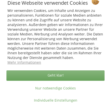
Service Hotline
Diese Webseite verwendet Cookies
Wir verwenden Cookies, um Inhalte und Anzeigen zu
Shop Service
personalisieren, Funktionen für soziale Medien anbieten
zu können und die Zugriffe auf unsere Website zu
Informationen
analysieren. Außerdem geben wir Informationen zu Ihrer
Verwendung unserer Website an unsere Partner für
soziale Medien, Werbung und Analysen weiter. Die Daten
* bei Paketversand. Alle Preise inkl. gesetzl. Mehrwertsteuer zzgl.
können zur Personalisierung von Werbung verwendet
Versandkosten
.
werden. Unsere Partner führen diese Informationen
Copyright © afp marketing gmbh - Alle Rechte vorbehalten
möglicherweise mit weiteren Daten zusammen, die Sie
ihnen bereitgestellt haben oder die sie im Rahmen Ihrer
Nutzung der Dienste gesammelt haben.
Mehr Informationen
Sicher zahlen in unserem Onlineshop
Geht klar!
Nur notwendige Cookies
Individuelle Einstellungen