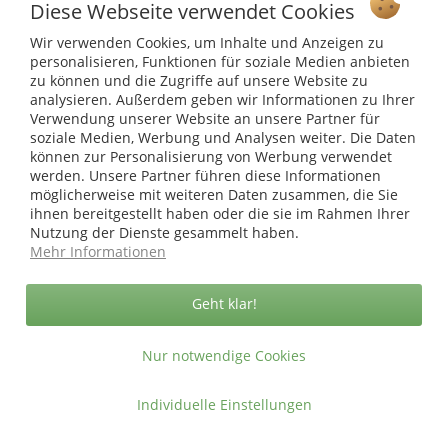
Diese Webseite verwendet Cookies
Shop Service
Wir verwenden Cookies, um Inhalte und Anzeigen zu
personalisieren, Funktionen für soziale Medien anbieten
zu können und die Zugriffe auf unsere Website zu
Informationen
analysieren. Außerdem geben wir Informationen zu Ihrer
Verwendung unserer Website an unsere Partner für
* bei Paketversand. Alle Preise inkl. gesetzl. Mehrwertsteuer zzgl.
soziale Medien, Werbung und Analysen weiter. Die Daten
Versandkosten
.
können zur Personalisierung von Werbung verwendet
werden. Unsere Partner führen diese Informationen
Copyright © afp marketing gmbh - Alle Rechte vorbehalten
möglicherweise mit weiteren Daten zusammen, die Sie
ihnen bereitgestellt haben oder die sie im Rahmen Ihrer
Nutzung der Dienste gesammelt haben.
Sicher zahlen in unserem Onlineshop
Mehr Informationen
Geht klar!
Nur notwendige Cookies
Individuelle Einstellungen