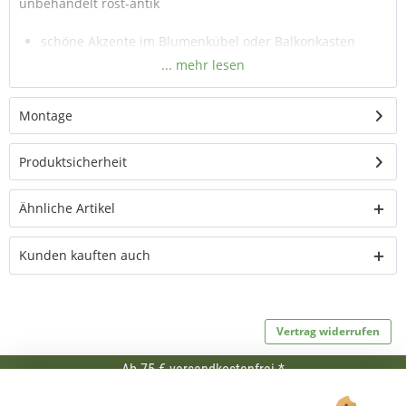
unbehandelt rost-antik
schöne Akzente im Blumenkübel oder Balkonkasten
Gesamthöhe Deko-Stecker 26 cm inkl. Dekoelement
stabil und witterungsbeständig
Deko-Stecker in weiteren Formen erhältlich
Montage
auch im Haus für Gestecke und winterliche
Dekorationen
Produktsicherheit
Ähnliche Artikel
Kunden kauften auch
Vertrag widerrufen
Ab 75 € versandkostenfrei *
Service Hotline