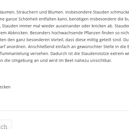
an Bäumen, Sträuchern und Blumen. Insbesondere Stauden schmücken
ne ganze Schönheit entfalten kann, benötigen insbesondere die b
, Stauden immer mal wieder auseinander oder knicken ab. Stauden
 dem Abknicken. Besonders hochwachsende Pflanzen finden so nic
en den ganz besonderen Vorteil, dass diese mittig geteilt sind. Dur
arf anordnen. Anschließend einfach an gewünschter Stelle in die E
offummantelung versehen. Dadurch ist die Staudenstütze extrem w
 an die Umgebung an und wird im Beet nahezu unsichtbar.
tecken
uch