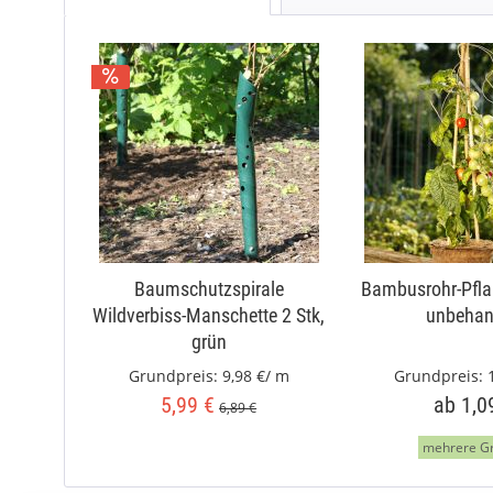
Baumschutzspirale
Bambusrohr-Pfla
Wildverbiss-Manschette 2 Stk,
unbehan
grün
Grundpreis:
9,98 €/ m
Grundpreis:
5,99 €
ab 1,0
6,89 €
mehrere G