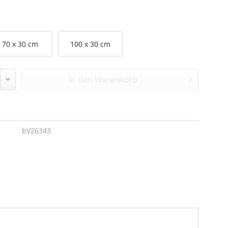
70 x 30 cm
100 x 30 cm
In den
Warenkorb
bV26343