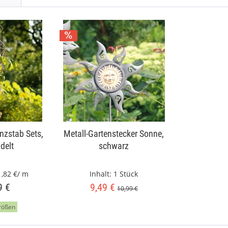
nzstab Sets,
Metall-Gartenstecker Sonne,
delt
schwarz
1,82 €/ m
Inhalt:
1 Stück
9 €
9,49 €
10,99 €
rößen