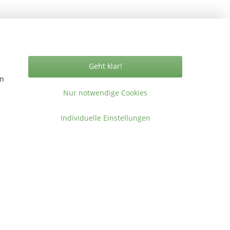
Vertrag widerrufen
Geht klar!
en
Nur notwendige Cookies
ormationen
Individuelle Einstellungen
takt
gemeine Geschäftsbedingungen
ressum
en
.