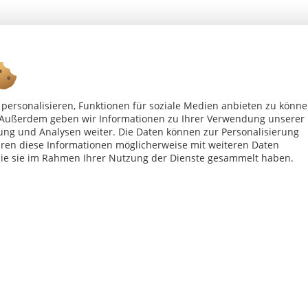
personalisieren, Funktionen für soziale Medien anbieten zu könn
Ab 75 € versandkostenfrei *
n. Außerdem geben wir Informationen zu Ihrer Verwendung unserer
ung und Analysen weiter. Die Daten können zur Personalisierung
en diese Informationen möglicherweise mit weiteren Daten
Shop Service
Inf
die sie im Rahmen Ihrer Nutzung der Dienste gesammelt haben.
Vertrag - widerrufen
Kon
Widerrufsbelehrung
All
Datenschutzerklärung
Imp
Versand- und Zahlungsbedingungen
bei Paketversand. Alle Preise inkl. gesetzl. Mehrwertsteuer zzgl.
Versandkost
Copyright © afp marketing gmbh - Alle Rechte vorbehalten