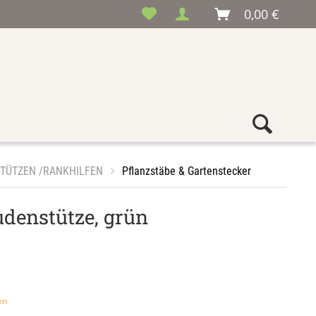
0,00 €
TÜTZEN /RANKHILFEN
Pflanzstäbe & Gartenstecker
udenstütze, grün
en