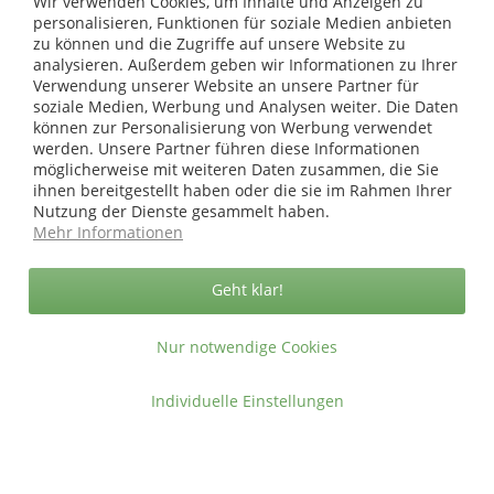
Wir verwenden Cookies, um Inhalte und Anzeigen zu
personalisieren, Funktionen für soziale Medien anbieten
Informationen
zu können und die Zugriffe auf unsere Website zu
analysieren. Außerdem geben wir Informationen zu Ihrer
Verwendung unserer Website an unsere Partner für
* bei Paketversand. Alle Preise inkl. gesetzl. Mehrwertsteuer zzgl.
soziale Medien, Werbung und Analysen weiter. Die Daten
Versandkosten
.
können zur Personalisierung von Werbung verwendet
Copyright © afp marketing gmbh - Alle Rechte vorbehalten
werden. Unsere Partner führen diese Informationen
möglicherweise mit weiteren Daten zusammen, die Sie
ihnen bereitgestellt haben oder die sie im Rahmen Ihrer
Nutzung der Dienste gesammelt haben.
Sicher zahlen in unserem Onlineshop
Mehr Informationen
Geht klar!
Nur notwendige Cookies
Individuelle Einstellungen