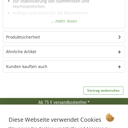
zur Stabilisierung von Stammrosen und
Hochstämmchen
Auflage und Stütze für die Blütenkrone
Stammstütze in 3 Höhen
Kronenstütze Ø 27cm (für Höhe 90 und 120cm), Ø 35 cm
(für Höhe 170 cm)
Produktsicherheit
dauerhafte Stabilität und Standfestigkeit bei Wind und
Wetter
Kronenstütze einfach auf die Stammstütze stecken
Ähnliche Artikel
Kunden kauften auch
Vertrag widerrufen
Ab 75 € versandkostenfrei *
Service Hotline
Diese Webseite verwendet Cookies
Shop Service