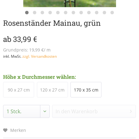
Rosenständer Mainau, grün
ab 33,99 €
Grundpreis:
19,99 €/ m
inkl. MwSt.
zzgl. Versandkosten
Höhe x Durchmesser wählen:
90 x 27 cm
120 x 27 cm
170 x 35 cm
In den
Warenkorb
Merken