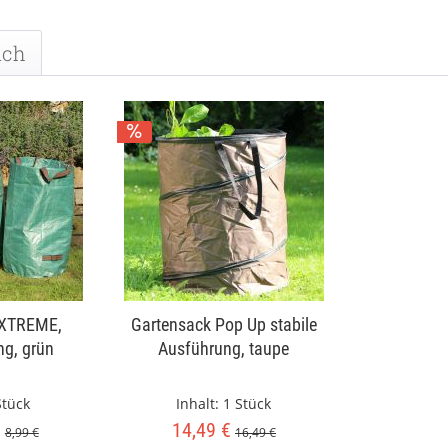
uch
EXTREME,
Gartensack Pop Up stabile
ng, grün
Ausführung, taupe
Stück
Inhalt:
1 Stück
€
14,49 €
8,99 €
16,49 €