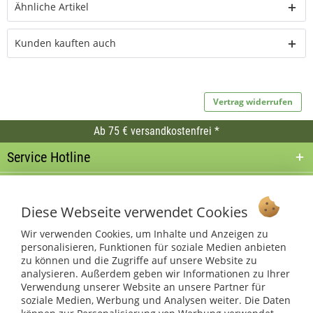
Ähnliche Artikel
Kunden kauften auch
Vertrag widerrufen
Ab 75 € versandkostenfrei *
Service Hotline
Shop Service
Diese Webseite verwendet Cookies
Informationen
Wir verwenden Cookies, um Inhalte und Anzeigen zu
personalisieren, Funktionen für soziale Medien anbieten
* bei Paketversand. Alle Preise inkl. gesetzl. Mehrwertsteuer zzgl.
zu können und die Zugriffe auf unsere Website zu
Versandkosten
.
analysieren. Außerdem geben wir Informationen zu Ihrer
Copyright © afp marketing gmbh - Alle Rechte vorbehalten
Verwendung unserer Website an unsere Partner für
soziale Medien, Werbung und Analysen weiter. Die Daten