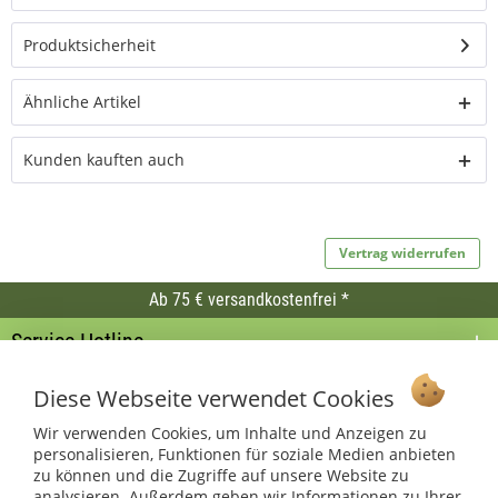
für den Innen- und Außenbereich
Dekoband für Gestecke, Türkränze, Tischdeko
Produktsicherheit
Ähnliche Artikel
Kunden kauften auch
Vertrag widerrufen
Ab 75 € versandkostenfrei *
Service Hotline
Shop Service
Diese Webseite verwendet Cookies
Wir verwenden Cookies, um Inhalte und Anzeigen zu
Informationen
personalisieren, Funktionen für soziale Medien anbieten
zu können und die Zugriffe auf unsere Website zu
* bei Paketversand. Alle Preise inkl. gesetzl. Mehrwertsteuer zzgl.
analysieren. Außerdem geben wir Informationen zu Ihrer