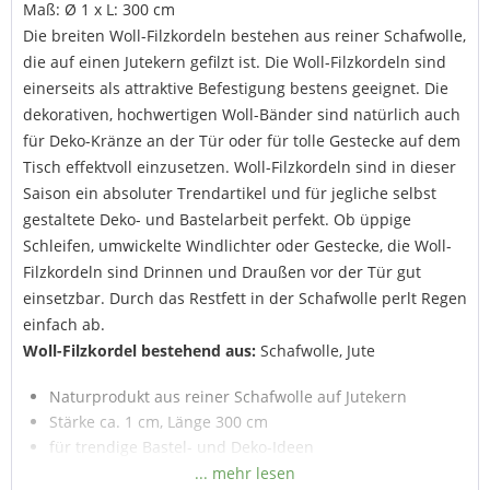
Maß: Ø 1 x L: 300 cm
Die breiten Woll-Filzkordeln bestehen aus reiner Schafwolle,
die auf einen Jutekern gefilzt ist. Die Woll-Filzkordeln sind
einerseits als attraktive Befestigung bestens geeignet. Die
dekorativen, hochwertigen Woll-Bänder sind natürlich auch
für Deko-Kränze an der Tür oder für tolle Gestecke auf dem
Tisch effektvoll einzusetzen. Woll-Filzkordeln sind in dieser
Saison ein absoluter Trendartikel und für jegliche selbst
gestaltete Deko- und Bastelarbeit perfekt. Ob üppige
Schleifen, umwickelte Windlichter oder Gestecke, die Woll-
Filzkordeln sind Drinnen und Draußen vor der Tür gut
einsetzbar. Durch das Restfett in der Schafwolle perlt Regen
einfach ab.
Woll-Filzkordel bestehend aus:
Schafwolle, Jute
Naturprodukt aus reiner Schafwolle auf Jutekern
Stärke ca. 1 cm, Länge 300 cm
für trendige Bastel- und Deko-Ideen
für den Innen- und Außenbereich