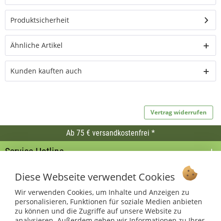
Dekoband für Gestecke, Türkränze, Tischdeko
Produktsicherheit
Ähnliche Artikel
Kunden kauften auch
Vertrag widerrufen
Ab 75 € versandkostenfrei *
Service Hotline
Shop Service
Diese Webseite verwendet Cookies
Wir verwenden Cookies, um Inhalte und Anzeigen zu
Informationen
personalisieren, Funktionen für soziale Medien anbieten
zu können und die Zugriffe auf unsere Website zu
* bei Paketversand. Alle Preise inkl. gesetzl. Mehrwertsteuer zzgl.
analysieren. Außerdem geben wir Informationen zu Ihrer