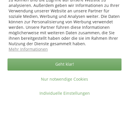
analysieren. Außerdem geben wir Informationen zu Ihrer
* bei Paketversand. Alle Preise inkl. gesetzl. Mehrwertsteuer zzgl.
Verwendung unserer Website an unsere Partner für
Versandkosten
.
soziale Medien, Werbung und Analysen weiter. Die Daten
Copyright © afp marketing gmbh - Alle Rechte vorbehalten
können zur Personalisierung von Werbung verwendet
werden. Unsere Partner führen diese Informationen
möglicherweise mit weiteren Daten zusammen, die Sie
ihnen bereitgestellt haben oder die sie im Rahmen Ihrer
Sicher zahlen in unserem Onlineshop
Nutzung der Dienste gesammelt haben.
Mehr Informationen
Geht klar!
Nur notwendige Cookies
Individuelle Einstellungen