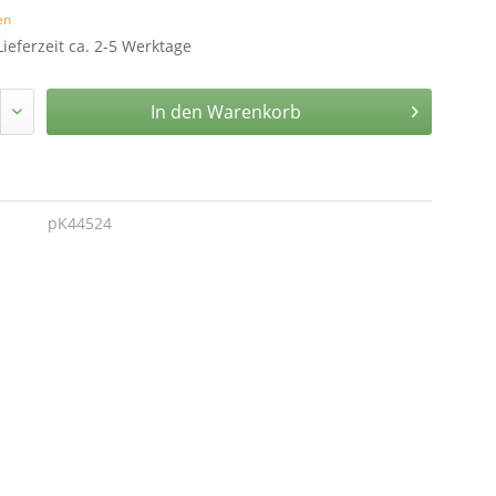
en
Lieferzeit ca. 2-5 Werktage
In den
Warenkorb
pK44524