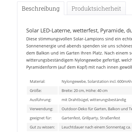
Beschreibung
Produktsicherheit
Solar LED-Laterne, wetterfest, Pyramide, 
Diese stimmungsvollen Solar-Lampions sind ein echtes
Sonnenenergie und abends spenden sie uns schönes Li
dem Balkon und im Garten Ihren Platz. Nach einem so
witterungsbeständigem Nylongewebe gefertigt, welche
Pyramidenform (auf dem Kopf) mit nach innen gewölbt
Material:
Nylongewebe, Solarstation incl. 600mA
Größe:
Breite: 20 cm, Höhe: 40 cm
Ausführung:
mit Drahtbügel, witterungsbeständig
Verwendung:
Outdoor-Deko für Garten, Balkon und T
geeignet für:
Gartenfest, Grillparty, Straßenfest
Gut zu wissen:
Leuchtdauer nach einem Sonnentag ca.