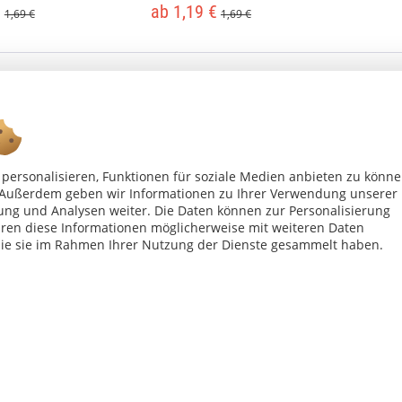
€
ab 1,19 €
1,69 €
1,69 €
personalisieren, Funktionen für soziale Medien anbieten zu könn
n. Außerdem geben wir Informationen zu Ihrer Verwendung unserer
Ab 75 € versandkostenfrei *
ung und Analysen weiter. Die Daten können zur Personalisierung
en diese Informationen möglicherweise mit weiteren Daten
die sie im Rahmen Ihrer Nutzung der Dienste gesammelt haben.
Shop Service
Inf
Vertrag - widerrufen
Kon
Widerrufsbelehrung
All
Datenschutzerklärung
Imp
Versand- und Zahlungsbedingungen