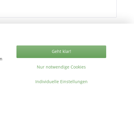
Geht klar!
Vertrag widerrufen
en
Nur notwendige Cookies
Individuelle Einstellungen
ormationen
takt
gemeine Geschäftsbedingungen
ressum