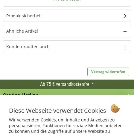
Gut zu
LED-Teelichter mit Fernbedienung zu schalten
wissen:
Produktsicherheit
Ähnliche Artikel
Kunden kauften auch
Vertrag widerrufen
Ab 75 € versandkostenfrei *
Service Hotline
Shop Service
Diese Webseite verwendet Cookies
Wir verwenden Cookies, um Inhalte und Anzeigen zu
Informationen
personalisieren, Funktionen für soziale Medien anbieten
zu können und die Zugriffe auf unsere Website zu