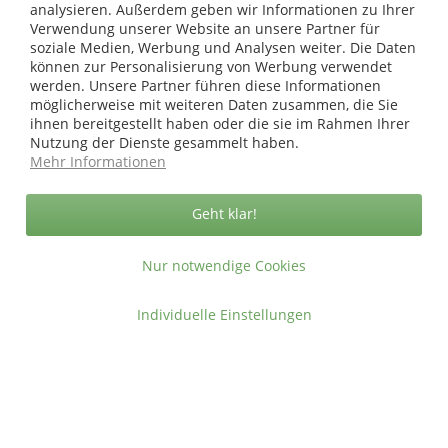
analysieren. Außerdem geben wir Informationen zu Ihrer
* bei Paketversand. Alle Preise inkl. gesetzl. Mehrwertsteuer zzgl.
Versandkosten
.
Verwendung unserer Website an unsere Partner für
soziale Medien, Werbung und Analysen weiter. Die Daten
Copyright © afp marketing gmbh - Alle Rechte vorbehalten
können zur Personalisierung von Werbung verwendet
werden. Unsere Partner führen diese Informationen
möglicherweise mit weiteren Daten zusammen, die Sie
Sicher zahlen in unserem Onlineshop
ihnen bereitgestellt haben oder die sie im Rahmen Ihrer
Nutzung der Dienste gesammelt haben.
Mehr Informationen
Geht klar!
Nur notwendige Cookies
Individuelle Einstellungen