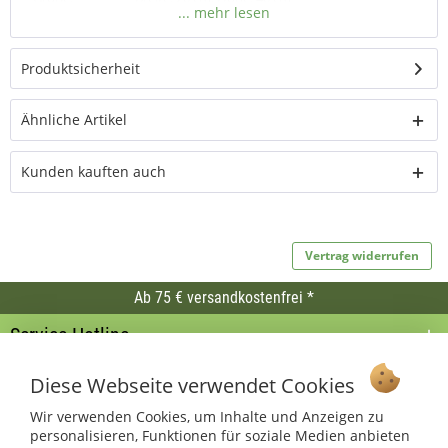
Ausführung:
mit Drahtbügel, witterungsbeständig
Verwendung:
Outdoor-Deko für Garten, Balkon und Terrasse
Produktsicherheit
geeignet für:
Gartenfest, Grillparty, Straßenfest
Ähnliche Artikel
Gut zu
Leuchtdauer nach einem Sonnentag ca. 5
wissen:
Stunden
Kunden kauften auch
Vertrag widerrufen
Ab 75 € versandkostenfrei *
Service Hotline
Shop Service
Diese Webseite verwendet Cookies
Wir verwenden Cookies, um Inhalte und Anzeigen zu
Informationen
personalisieren, Funktionen für soziale Medien anbieten