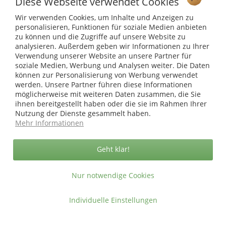
Diese Webseite verwendet Cookies
Wir verwenden Cookies, um Inhalte und Anzeigen zu
Shop Service
personalisieren, Funktionen für soziale Medien anbieten
zu können und die Zugriffe auf unsere Website zu
Informationen
analysieren. Außerdem geben wir Informationen zu Ihrer
Verwendung unserer Website an unsere Partner für
soziale Medien, Werbung und Analysen weiter. Die Daten
* bei Paketversand. Alle Preise inkl. gesetzl. Mehrwertsteuer zzgl.
können zur Personalisierung von Werbung verwendet
Versandkosten
.
werden. Unsere Partner führen diese Informationen
Copyright © afp marketing gmbh - Alle Rechte vorbehalten
möglicherweise mit weiteren Daten zusammen, die Sie
ihnen bereitgestellt haben oder die sie im Rahmen Ihrer
Nutzung der Dienste gesammelt haben.
Mehr Informationen
Sicher zahlen in unserem Onlineshop
Geht klar!
Nur notwendige Cookies
Individuelle Einstellungen