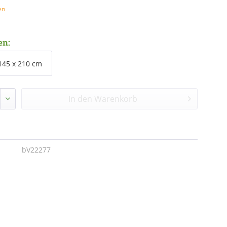
en
en:
145 x 210 cm
In den
Warenkorb
bV22277