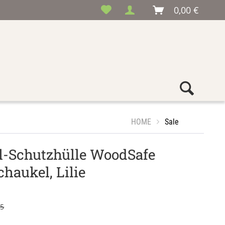
0,00 €
HOME
Sale
-Schutzhülle WoodSafe
haukel, Lilie
95