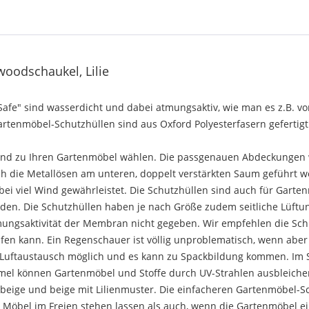
oodschaukel, Lilie
e" sind wasserdicht und dabei atmungsaktiv, wie man es z.B. von
rtenmöbel-Schutzhüllen sind aus Oxford Polyesterfasern gefertigt. 
end zu Ihren Gartenmöbel wählen. Die passgenauen Abdeckungen 
ch die Metallösen am unteren, doppelt verstärkten Saum geführt
 bei viel Wind gewährleistet. Die Schutzhüllen sind auch für Gart
en. Die Schutzhüllen haben je nach Größe zudem seitliche Lüft
mungsaktivität der Membran nicht gegeben. Wir empfehlen die Sch
en kann. Ein Regenschauer ist völlig unproblematisch, wenn aber
ein Luftaustausch möglich und es kann zu Spackbildung kommen. I
el können Gartenmöbel und Stoffe durch UV-Strahlen ausbleiche
 beige und beige mit Lilienmuster. Die einfacheren Gartenmöbel-S
Möbel im Freien stehen lassen als auch, wenn die Gartenmöbel ei