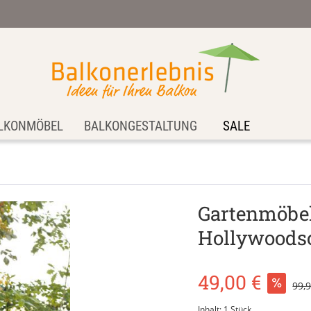
LKONMÖBEL
BALKONGESTALTUNG
SALE
Gartenmöbel
Hollywoodsc
49,00 €
99,
Inhalt:
1 Stück