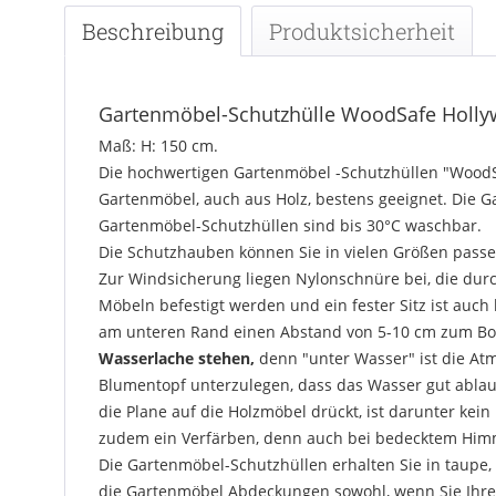
Beschreibung
Produktsicherheit
Gartenmöbel-Schutzhülle WoodSafe Hollyw
Maß: H: 150 cm.
Die hochwertigen Gartenmöbel -Schutzhüllen "WoodSaf
Gartenmöbel, auch aus Holz, bestens geeignet. Die Ga
Gartenmöbel-Schutzhüllen sind bis 30°C waschbar.
Die Schutzhauben können Sie in vielen Größen pass
Zur Windsicherung liegen Nylonschnüre bei, die dur
Möbeln befestigt werden und ein fester Sitz ist auch
am unteren Rand einen Abstand von 5-10 cm zum Bod
Wasserlache stehen,
denn "unter Wasser" ist die At
Blumentopf unterzulegen, dass das Wasser gut ablauf
die Plane auf die Holzmöbel drückt, ist darunter k
zudem ein Verfärben, denn auch bei bedecktem Himm
Die Gartenmöbel-Schutzhüllen erhalten Sie in taupe,
die Gartenmöbel Abdeckungen sowohl, wenn Sie Ihre 