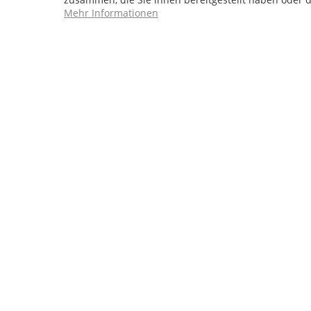
Mehr Informationen
Service Hotline
04241 - 803018-0
Montag – Donnerstag: 9:00 h – 16:00 h
Freitag: 9:00 h - 15:00 h
* 