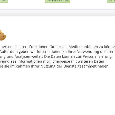
arben
mehrere Farben
mehr
personalisieren, Funktionen für soziale Medien anbieten zu könn
n. Außerdem geben wir Informationen zu Ihrer Verwendung unserer
Ab 75 € versandkostenfrei *
ung und Analysen weiter. Die Daten können zur Personalisierung
en diese Informationen möglicherweise mit weiteren Daten
die sie im Rahmen Ihrer Nutzung der Dienste gesammelt haben.
Shop Service
Inf
Vertrag - widerrufen
Kon
Widerrufsbelehrung
All
Datenschutzerklärung
Imp
Versand- und Zahlungsbedingungen
bei Paketversand. Alle Preise inkl. gesetzl. Mehrwertsteuer zzgl.
Versandkost