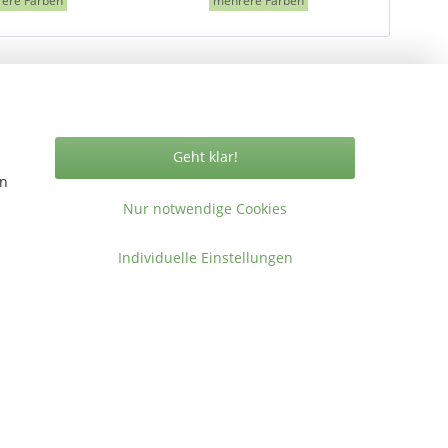
ere Farben
mehrere Farben
Geht klar!
Vertrag widerrufen
en
Nur notwendige Cookies
Individuelle Einstellungen
ormationen
takt
gemeine Geschäftsbedingungen
ressum
en
.