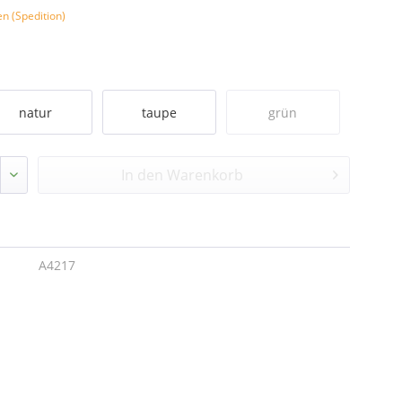
en (Spedition)
natur
taupe
grün
In den
Warenkorb
A4217