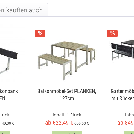
n kauften auch
lkonbank
Balkonmöbel-Set PLANKEN,
Gartenmöb
EN
127cm
mit Rücke
Stück
Inhalt:
1 Stück
Inha
€
ab 622,49 €
ab 849
49,00 €
699,00 €