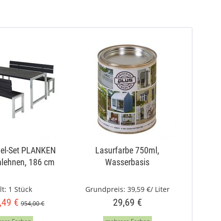
el-Set PLANKEN
Lasurfarbe 750ml,
nlehnen, 186 cm
Wasserbasis
lt:
1 Stück
Grundpreis:
39,59 €/ Liter
,49 €
29,69 €
954,00 €