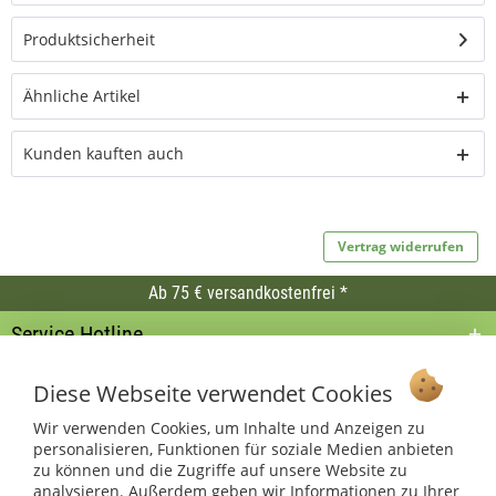
Produktsicherheit
Ähnliche Artikel
Kunden kauften auch
Vertrag widerrufen
Ab 75 € versandkostenfrei *
Service Hotline
Shop Service
Diese Webseite verwendet Cookies
Informationen
Wir verwenden Cookies, um Inhalte und Anzeigen zu
personalisieren, Funktionen für soziale Medien anbieten
zu können und die Zugriffe auf unsere Website zu
* bei Paketversand. Alle Preise inkl. gesetzl. Mehrwertsteuer zzgl.
analysieren. Außerdem geben wir Informationen zu Ihrer