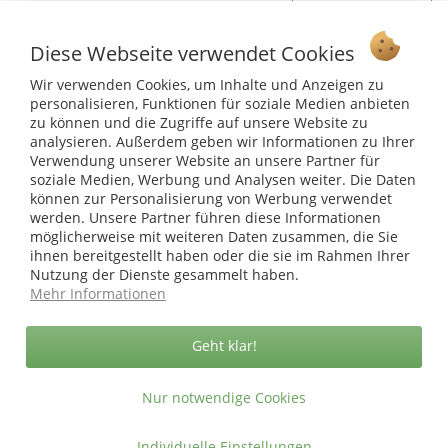
ausgestattet werden. Die Gesamtbreite des Picknickmöbels
erhöht sich pro Lehne um 4 cm.
Ab 75 € versandkostenfrei *
Diese Webseite verwendet Cookies
Die Picknicktische SIGMA sind in verschiedenen
Service Hotline
Ausführungen erhältlich: Aus Kiefern/ Fichtenholz FSC Mix
Wir verwenden Cookies, um Inhalte und Anzeigen zu
personalisieren, Funktionen für soziale Medien anbieten
70% zertifiziert in der Farbe Schwarz (druckimprägniert und
Shop Service
zu können und die Zugriffe auf unsere Website zu
farbgrundiert) oder aus unbehandeltem Lärchenholz 100%
analysieren. Außerdem geben wir Informationen zu Ihrer
FSC zertifiziert.
Informationen
Verwendung unserer Website an unsere Partner für
Produktinfo:
soziale Medien, Werbung und Analysen weiter. Die Daten
können zur Personalisierung von Werbung verwendet
FSC®-ZERTIFIZIERUNG dieses Möbelstücks garantiert, dass
* bei Paketversand. Alle Preise inkl. gesetzl. Mehrwertsteuer zzgl.
werden. Unsere Partner führen diese Informationen
das für diesen Artikel verwendete Holz aus
Versandkosten
.
möglicherweise mit weiteren Daten zusammen, die Sie
verantwortungsvollen Quellen stammt und die Herkunft des
Copyright © afp marketing gmbh - Alle Rechte vorbehalten
ihnen bereitgestellt haben oder die sie im Rahmen Ihrer
Holzes nachvollziehbar ist.
Nutzung der Dienste gesammelt haben.
Mehr Informationen
Sicher zahlen in unserem Onlineshop
Geht klar!
Nur notwendige Cookies
Individuelle Einstellungen