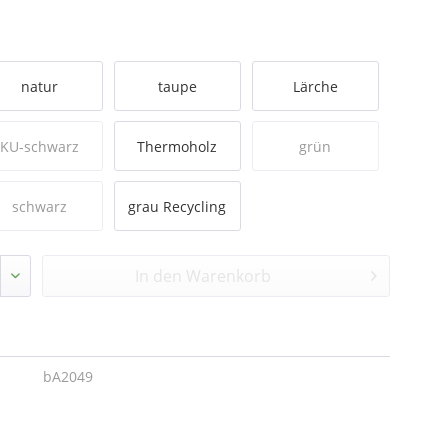
natur
taupe
Lärche
KU-schwarz
Thermoholz
grün
schwarz
grau Recycling
Recycling
Kunststoff
In den
Warenkorb
Kunststoff
bA2049