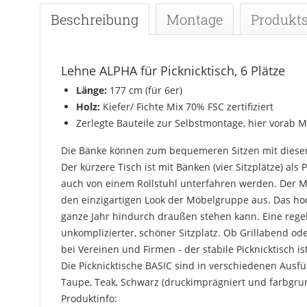
Beschreibung
Montage
Produkts
Lehne ALPHA für Picknicktisch, 6 Plätze
Länge:
177 cm (für 6er)
Holz:
Kiefer/ Fichte Mix 70% FSC zertifiziert
Zerlegte Bauteile zur Selbstmontage, hier vorab 
Die Bänke können zum bequemeren Sitzen mit diesen
Der kürzere Tisch ist mit Bänken (vier Sitzplätze) al
auch von einem Rollstuhl unterfahren werden. Der Ma
den einzigartigen Look der Möbelgruppe aus. Das hoc
ganze Jahr hindurch draußen stehen kann. Eine regelm
unkomplizierter, schöner Sitzplatz. Ob Grillabend o
bei Vereinen und Firmen - der stabile Picknicktisch is
Die Picknicktische BASIC sind in verschiedenen Ausfüh
Taupe, Teak, Schwarz (druckimprägniert und farbgrun
Produktinfo: