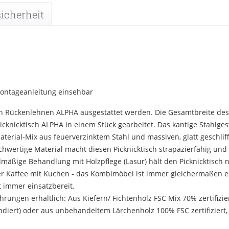
icherheit
Montageanleitung einsehbar
 Rückenlehnen ALPHA ausgestattet werden. Die Gesamtbreite des 
s Picknicktisch ALPHA in einem Stück gearbeitet. Das kantige Stahlg
terial-Mix aus feuerverzinktem Stahl und massiven, glatt geschli
hwertige Material macht diesen Picknicktisch strapazierfähig un
äßige Behandlung mit Holzpflege (Lasur) hält den Picknicktisch no
der Kaffee mit Kuchen - das Kombimöbel ist immer gleichermaßen 
t immer einsatzbereit.
rungen erhältlich: Aus Kiefern/ Fichtenholz FSC Mix 70% zertifizie
diert) oder aus unbehandeltem Lärchenholz 100% FSC zertifiziert, 