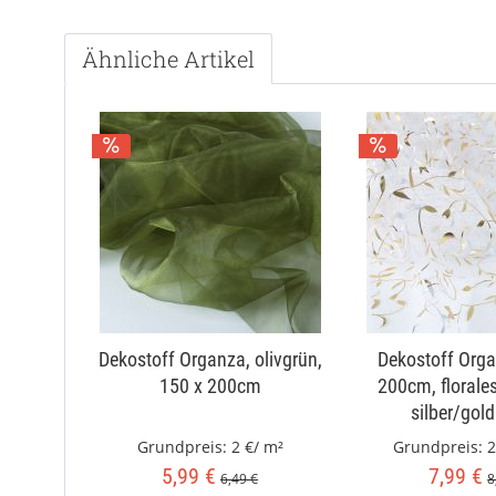
Ähnliche Artikel
Dekostoff Organza, olivgrün,
Dekostoff Orga
150 x 200cm
200cm, florale
silber/gold
Grundpreis:
2 €/ m²
Grundpreis:
2
5,99 €
7,99 €
6,49 €
8