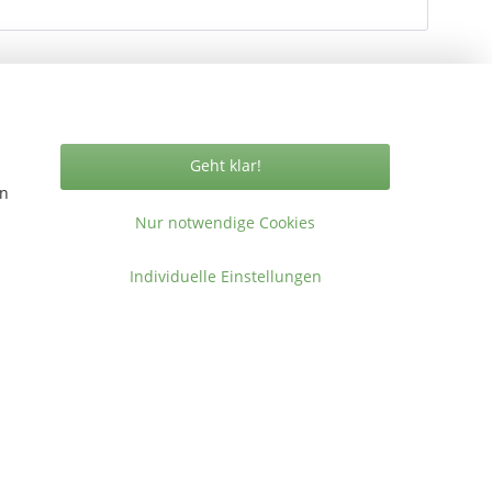
Geht klar!
Vertrag widerrufen
en
Nur notwendige Cookies
Individuelle Einstellungen
ormationen
takt
gemeine Geschäftsbedingungen
ressum
en
.