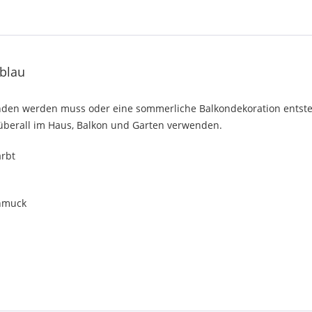
lblau
n werden muss oder eine sommerliche Balkondekoration entstehen
 überall im Haus, Balkon und Garten verwenden.
ärbt
chmuck