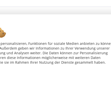
personalisieren, Funktionen für soziale Medien anbieten zu könn
n. Außerdem geben wir Informationen zu Ihrer Verwendung unserer
Ab 75 € versandkostenfrei *
ung und Analysen weiter. Die Daten können zur Personalisierung
en diese Informationen möglicherweise mit weiteren Daten
die sie im Rahmen Ihrer Nutzung der Dienste gesammelt haben.
Shop Service
Inf
Vertrag - widerrufen
Kon
Widerrufsbelehrung
All
Datenschutzerklärung
Imp
Versand- und Zahlungsbedingungen
bei Paketversand. Alle Preise inkl. gesetzl. Mehrwertsteuer zzgl.
Versandkost