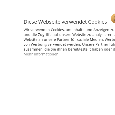
Diese Webseite verwendet Cookies
Wir verwenden Cookies, um Inhalte und Anzeigen zu 
und die Zugriffe auf unsere Website zu analysiere
Website an unsere Partner für soziale Medien, Werb
Service Hotline
von Werbung verwendet werden. Unsere Partner führ
zusammen, die Sie ihnen bereitgestellt haben oder 
04241 - 803018-0
Mehr Informationen
Montag – Donnerstag: 9:00 h – 16:00 h
Freitag: 9:00 h - 15:00 h
* 