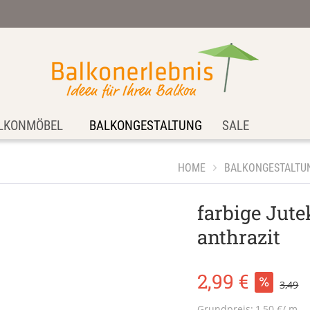
LKONMÖBEL
BALKONGESTALTUNG
SALE
HOME
BALKONGESTALTU
farbige Jute
anthrazit
2,99 €
3,49
Grundpreis:
1,50 €/ m