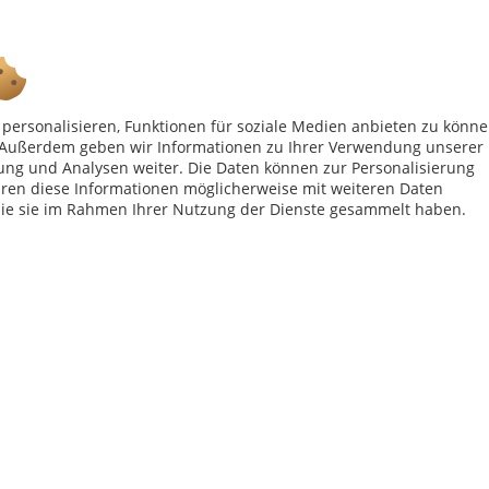
Ab 75 € versandkostenfrei *
personalisieren, Funktionen für soziale Medien anbieten zu könn
n. Außerdem geben wir Informationen zu Ihrer Verwendung unserer
ung und Analysen weiter. Die Daten können zur Personalisierung
Shop Service
Inf
en diese Informationen möglicherweise mit weiteren Daten
die sie im Rahmen Ihrer Nutzung der Dienste gesammelt haben.
Vertrag - widerrufen
Kon
Widerrufsbelehrung
All
Datenschutzerklärung
Imp
Versand- und Zahlungsbedingungen
bei Paketversand. Alle Preise inkl. gesetzl. Mehrwertsteuer zzgl.
Versandkost
Copyright © afp marketing gmbh - Alle Rechte vorbehalten
Sicher zahlen in unserem Onlineshop