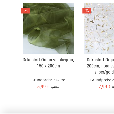
Dekostoff Organza, olivgrün,
Dekostoff Orga
150 x 200cm
200cm, florale
silber/gold
Grundpreis:
2 €/ m²
Grundpreis:
2
5,99 €
7,99 €
6,49 €
8