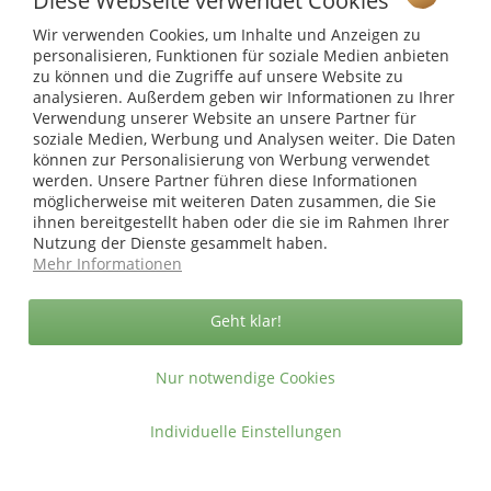
Diese Webseite verwendet Cookies
Wir verwenden Cookies, um Inhalte und Anzeigen zu
Shop Service
personalisieren, Funktionen für soziale Medien anbieten
zu können und die Zugriffe auf unsere Website zu
Informationen
analysieren. Außerdem geben wir Informationen zu Ihrer
Verwendung unserer Website an unsere Partner für
soziale Medien, Werbung und Analysen weiter. Die Daten
* bei Paketversand. Alle Preise inkl. gesetzl. Mehrwertsteuer zzgl.
können zur Personalisierung von Werbung verwendet
Versandkosten
.
werden. Unsere Partner führen diese Informationen
Copyright © afp marketing gmbh - Alle Rechte vorbehalten
möglicherweise mit weiteren Daten zusammen, die Sie
ihnen bereitgestellt haben oder die sie im Rahmen Ihrer
Nutzung der Dienste gesammelt haben.
Mehr Informationen
Sicher zahlen in unserem Onlineshop
Geht klar!
Nur notwendige Cookies
Individuelle Einstellungen