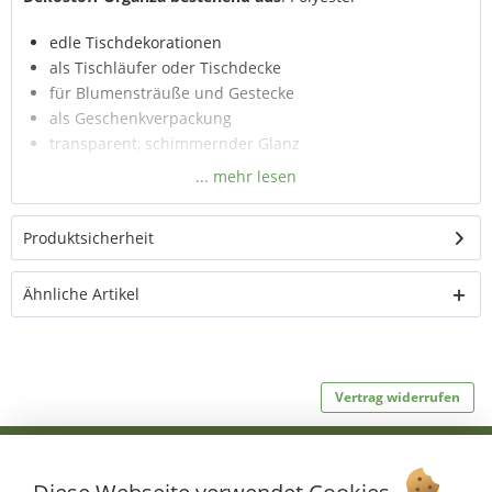
edle Tischdekorationen
als Tischläufer oder Tischdecke
für Blumensträuße und Gestecke
als Geschenkverpackung
transparent, schimmernder Glanz
ideal für Ihre Dekorationen
Produktsicherheit
Ähnliche Artikel
Vertrag widerrufen
Ab 75 € versandkostenfrei *
Service Hotline