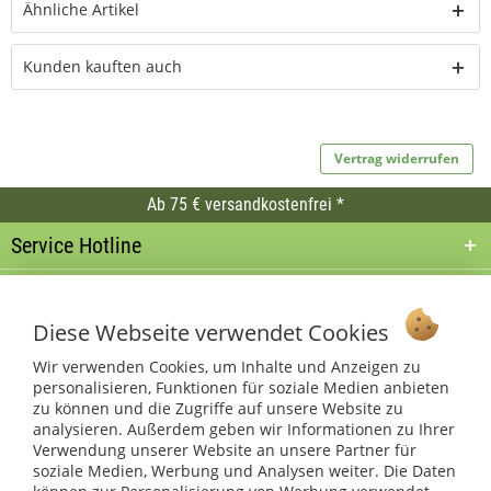
Ähnliche Artikel
Kunden kauften auch
Vertrag widerrufen
Ab 75 € versandkostenfrei *
Service Hotline
Shop Service
Diese Webseite verwendet Cookies
Informationen
Wir verwenden Cookies, um Inhalte und Anzeigen zu
personalisieren, Funktionen für soziale Medien anbieten
* bei Paketversand. Alle Preise inkl. gesetzl. Mehrwertsteuer zzgl.
zu können und die Zugriffe auf unsere Website zu
Versandkosten
.
analysieren. Außerdem geben wir Informationen zu Ihrer
Copyright © afp marketing gmbh - Alle Rechte vorbehalten
Verwendung unserer Website an unsere Partner für
soziale Medien, Werbung und Analysen weiter. Die Daten