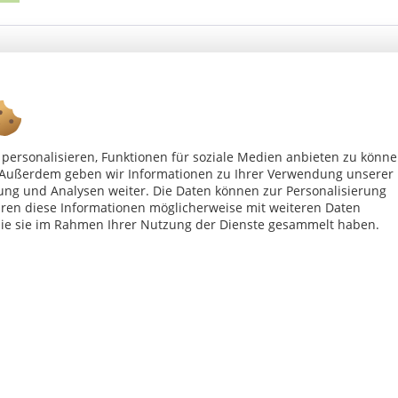
personalisieren, Funktionen für soziale Medien anbieten zu könn
n. Außerdem geben wir Informationen zu Ihrer Verwendung unserer
Ab 75 € versandkostenfrei *
ung und Analysen weiter. Die Daten können zur Personalisierung
en diese Informationen möglicherweise mit weiteren Daten
die sie im Rahmen Ihrer Nutzung der Dienste gesammelt haben.
Shop Service
Inf
Vertrag - widerrufen
Kon
Widerrufsbelehrung
All
Datenschutzerklärung
Imp
Versand- und Zahlungsbedingungen
bei Paketversand. Alle Preise inkl. gesetzl. Mehrwertsteuer zzgl.
Versandkost