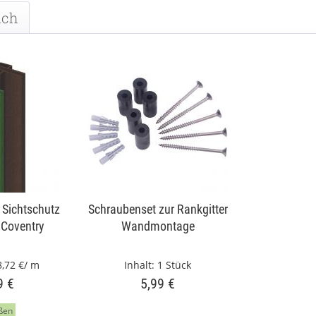
uch
 Sichtschutz
Schraubenset zur Rankgitter
 Coventry
Wandmontage
8,72 €/ m
Inhalt:
1 Stück
9 €
5,99 €
ßen