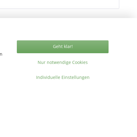
Geht klar!
Vertrag widerrufen
en
Nur notwendige Cookies
Individuelle Einstellungen
ormationen
takt
gemeine Geschäftsbedingungen
ressum
en
.