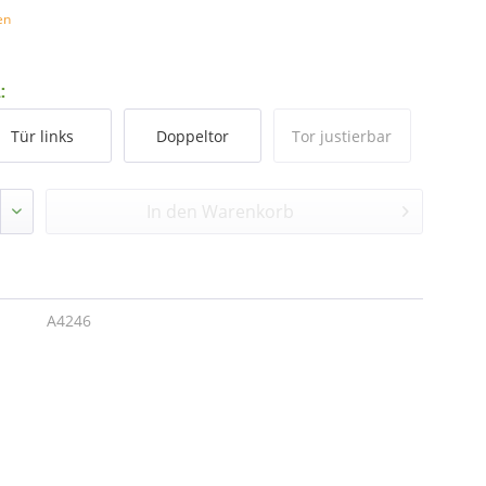
en
:
Tür links
Doppeltor
Tor justierbar
In den
Warenkorb
A4246