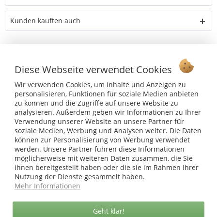
Kunden kauften auch
Vertrag widerrufen
Diese Webseite verwendet Cookies
Ab 75 € versandkostenfrei *
Wir verwenden Cookies, um Inhalte und Anzeigen zu
personalisieren, Funktionen für soziale Medien anbieten
Service Hotline
zu können und die Zugriffe auf unsere Website zu
analysieren. Außerdem geben wir Informationen zu Ihrer
Shop Service
Verwendung unserer Website an unsere Partner für
soziale Medien, Werbung und Analysen weiter. Die Daten
können zur Personalisierung von Werbung verwendet
Informationen
werden. Unsere Partner führen diese Informationen
möglicherweise mit weiteren Daten zusammen, die Sie
ihnen bereitgestellt haben oder die sie im Rahmen Ihrer
* bei Paketversand. Alle Preise inkl. gesetzl. Mehrwertsteuer zzgl.
Versandkosten
.
Nutzung der Dienste gesammelt haben.
Mehr Informationen
Copyright © afp marketing gmbh - Alle Rechte vorbehalten
Geht klar!