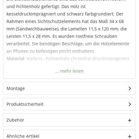
und Fichtenholz gefertigt. Das Holz ist
kesseldruckimprägniert und schwarz farbgrundiert. Der
Rahmen eines Sichtschutzelements hat das Maß 34 x 68
mm (Sandwichbauweise), die Lamellen 11,5 x 120 mm, die
Leisten 11,5 x 28 mm. Es wurden rostfreie Schrauben
verarbeitet. Sie benötigen Beschläge, um die Holzelemente
an Pfosten zu befestigen (nicht enthalten).
Material
: Kiefern-, Fichtenholz chromfrei druckimprägniert
hochwertige Sichtschutzelemente
in 2 Breiten und 3 Höhen erhältlich
abgeschrägte Elemente in 2 Höhen, beidseitig
Montage
verwendbar
Schwarz (ähnlich RAL 9005)
Produktsicherheit
NEU: Passende Türen in verschiedenen Höhen (s.
Zubehör)
Zubehör
Ähnliche Artikel