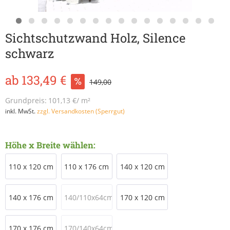
Sichtschutzwand Holz, Silence
schwarz
ab 133,49 €
149,00
Grundpreis:
101,13 €/ m²
inkl. MwSt.
zzgl. Versandkosten (Sperrgut)
Höhe x Breite wählen:
110 x 120 cm
110 x 176 cm
140 x 120 cm
140 x 176 cm
140/110x64cm
170 x 120 cm
170 x 176 cm
170/140x64cm