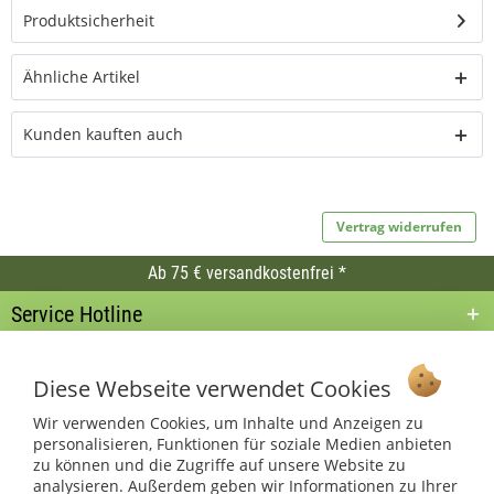
Produktsicherheit
Ähnliche Artikel
Kunden kauften auch
Vertrag widerrufen
Ab 75 € versandkostenfrei *
Service Hotline
Shop Service
Diese Webseite verwendet Cookies
Informationen
Wir verwenden Cookies, um Inhalte und Anzeigen zu
personalisieren, Funktionen für soziale Medien anbieten
zu können und die Zugriffe auf unsere Website zu
* bei Paketversand. Alle Preise inkl. gesetzl. Mehrwertsteuer zzgl.
Versandkosten
.
analysieren. Außerdem geben wir Informationen zu Ihrer