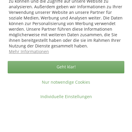
zu können und die Zugriffe auf unsere Website zu
* bei Paketversand. Alle Preise inkl. gesetzl. Mehrwertsteuer zzgl.
analysieren. Außerdem geben wir Informationen zu Ihrer
Versandkosten
.
Verwendung unserer Website an unsere Partner für
soziale Medien, Werbung und Analysen weiter. Die Daten
Copyright © afp marketing gmbh - Alle Rechte vorbehalten
können zur Personalisierung von Werbung verwendet
werden. Unsere Partner führen diese Informationen
möglicherweise mit weiteren Daten zusammen, die Sie
Sicher zahlen in unserem Onlineshop
ihnen bereitgestellt haben oder die sie im Rahmen Ihrer
Nutzung der Dienste gesammelt haben.
Mehr Informationen
Geht klar!
Nur notwendige Cookies
Individuelle Einstellungen