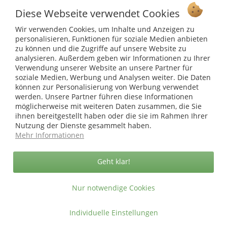
einzelne Streifen in 210 oder 260 cm Länge
Diese Webseite verwendet Cookies
Service Hotline
Rolle in 26,0 m Länge
Höhe 19 cm
Wir verwenden Cookies, um Inhalte und Anzeigen zu
Shop Service
beidseitig bedruckt
personalisieren, Funktionen für soziale Medien anbieten
zu können und die Zugriffe auf unsere Website zu
Zubehör:Omega Klemmschienen (nicht im Lieferumfang
analysieren. Außerdem geben wir Informationen zu Ihrer
Informationen
enthalten)
Verwendung unserer Website an unsere Partner für
mit der Schere zuschneidbar
soziale Medien, Werbung und Analysen weiter. Die Daten
* bei Paketversand. Alle Preise inkl. gesetzl. Mehrwertsteuer zzgl.
können zur Personalisierung von Werbung verwendet
Versandkosten
.
werden. Unsere Partner führen diese Informationen
möglicherweise mit weiteren Daten zusammen, die Sie
Copyright © afp marketing gmbh - Alle Rechte vorbehalten
ihnen bereitgestellt haben oder die sie im Rahmen Ihrer
Nutzung der Dienste gesammelt haben.
Mehr Informationen
Sicher zahlen in unserem Onlineshop
Geht klar!
Nur notwendige Cookies
Individuelle Einstellungen