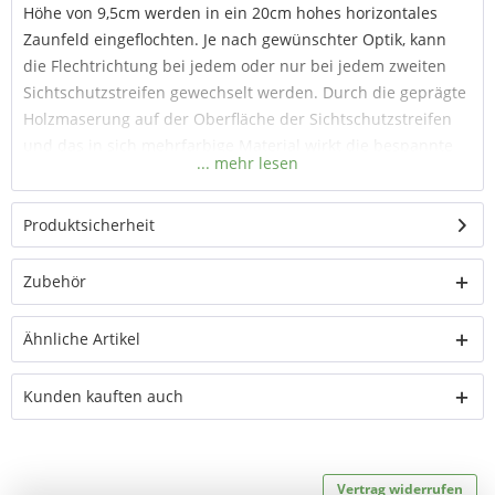
Höhe von 9,5cm werden in ein 20cm hohes horizontales
Zaunfeld eingeflochten. Je nach gewünschter Optik, kann
die Flechtrichtung bei jedem oder nur bei jedem zweiten
Sichtschutzstreifen gewechselt werden. Durch die geprägte
Holzmaserung auf der Oberfläche der Sichtschutzstreifen
und das in sich mehrfarbige Material wirkt die bespannte
Doppelstabmatte jetzt wie ein Flechtzaun aus Holz. Stellen
Sie sicher, dass die Pfosten Ihres Zaun für die erhöhte
Windlast eines geschlossenen Sichtschutzzauns statisch
Produktsicherheit
geeignet sind.
Material Sichtschutzstreifen
: PVC, durchgefärbt
Zubehör
Sichtschutzstreifen mit 9,5cm Höhe
Ähnliche Artikel
für ein horizontales Zaunfeld (20cm Höhe) benötigen Sie
2 Streifen (2 x 9,5cm = 19cm)
Kunden kauften auch
geprägte Holzmaserung in der Oberfläche
zum Einflechten in Doppelstabmatten
UV-stabil und witterungsbeständig
langlebig, robust, flexibel und pflegeleicht
Vertrag widerrufen