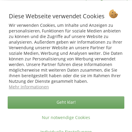
Ab 75 € versandkostenfrei *
Diese Webseite verwendet Cookies
Service Hotline
Wir verwenden Cookies, um Inhalte und Anzeigen zu
personalisieren, Funktionen für soziale Medien anbieten
Shop Service
zu können und die Zugriffe auf unsere Website zu
analysieren. Außerdem geben wir Informationen zu Ihrer
Informationen
Verwendung unserer Website an unsere Partner für
soziale Medien, Werbung und Analysen weiter. Die Daten
können zur Personalisierung von Werbung verwendet
* bei Paketversand. Alle Preise inkl. gesetzl. Mehrwertsteuer zzgl.
werden. Unsere Partner führen diese Informationen
Versandkosten
.
möglicherweise mit weiteren Daten zusammen, die Sie
Copyright © afp marketing gmbh - Alle Rechte vorbehalten
ihnen bereitgestellt haben oder die sie im Rahmen Ihrer
Nutzung der Dienste gesammelt haben.
Mehr Informationen
Sicher zahlen in unserem Onlineshop
Geht klar!
Nur notwendige Cookies
Individuelle Einstellungen