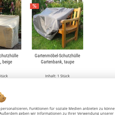
chutzhülle
Gartenmöbel-Schutzhülle
, beige
Gartenbank, taupe
Stück
Inhalt:
1 Stück
€
ab 35,99 €
41,99 €
41,99 €
rößen
mehrere Größen
personalisieren, Funktionen für soziale Medien anbieten zu könn
n. Außerdem geben wir Informationen zu Ihrer Verwendung unserer