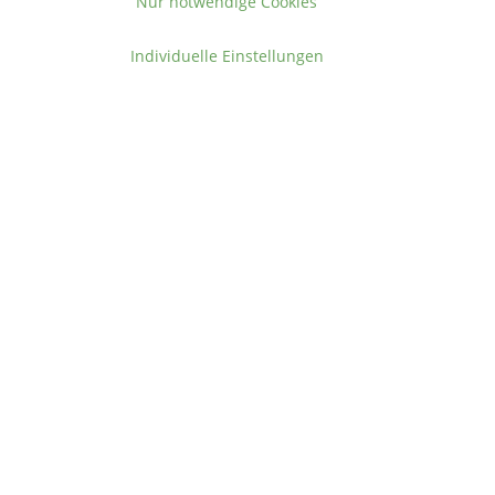
Nur notwendige Cookies
Individuelle Einstellungen
Vertrag widerrufen
ormationen
takt
gemeine Geschäftsbedingungen
ressum
en
.