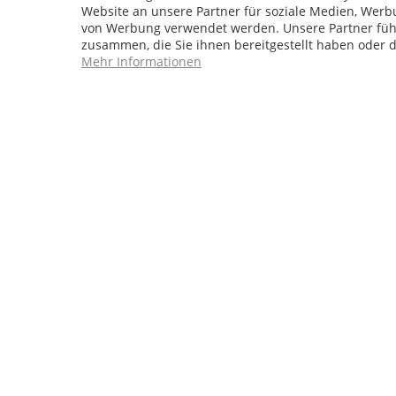
Website an unsere Partner für soziale Medien, Werb
von Werbung verwendet werden. Unsere Partner führ
zusammen, die Sie ihnen bereitgestellt haben oder 
Mehr Informationen
Service Hotline
04241 - 803018-0
Montag – Donnerstag: 9:00 h – 16:00 h
Freitag: 9:00 h - 15:00 h
* 