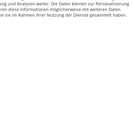
ung und Analysen weiter. Die Daten können zur Personalisierung
en diese Informationen möglicherweise mit weiteren Daten
die sie im Rahmen Ihrer Nutzung der Dienste gesammelt haben.
Ab 75 € versandkostenfrei *
Shop Service
Inf
Vertrag - widerrufen
Kon
Widerrufsbelehrung
All
Datenschutzerklärung
Imp
Versand- und Zahlungsbedingungen
bei Paketversand. Alle Preise inkl. gesetzl. Mehrwertsteuer zzgl.
Versandkost
Copyright © afp marketing gmbh - Alle Rechte vorbehalten