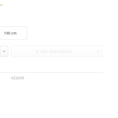
en
190 cm
In den
Warenkorb
V22659