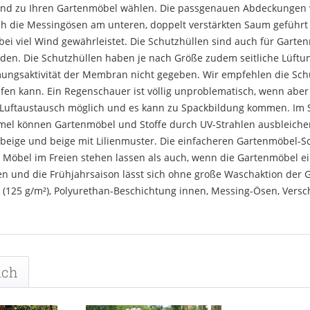
end zu Ihren Gartenmöbel wählen. Die passgenauen Abdeckungen 
rch die Messingösen am unteren, doppelt verstärkten Saum geführ
 bei viel Wind gewährleistet. Die Schutzhüllen sind auch für Gart
en. Die Schutzhüllen haben je nach Größe zudem seitliche Lüft
mungsaktivität der Membran nicht gegeben. Wir empfehlen die Sch
en kann. Ein Regenschauer ist völlig unproblematisch, wenn aber
ein Luftaustausch möglich und es kann zu Spackbildung kommen. I
el können Gartenmöbel und Stoffe durch UV-Strahlen ausbleiche
 beige und beige mit Lilienmuster. Die einfacheren Gartenmöbel-S
Möbel im Freien stehen lassen als auch, wenn die Gartenmöbel ei
n und die Frühjahrsaison lässt sich ohne große Waschaktion der
 (125 g/m²), Polyurethan-Beschichtung innen, Messing-Ösen, Vers
uch