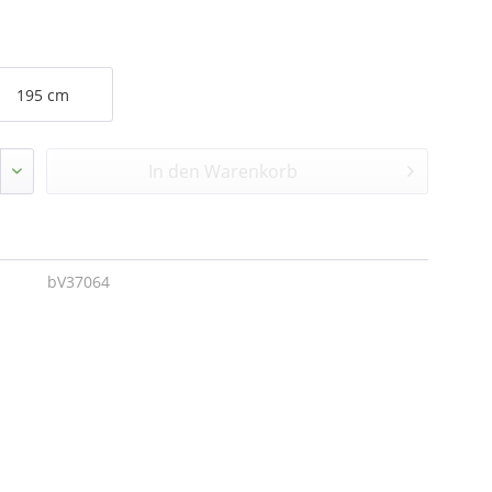
195 cm
In den
Warenkorb
bV37064