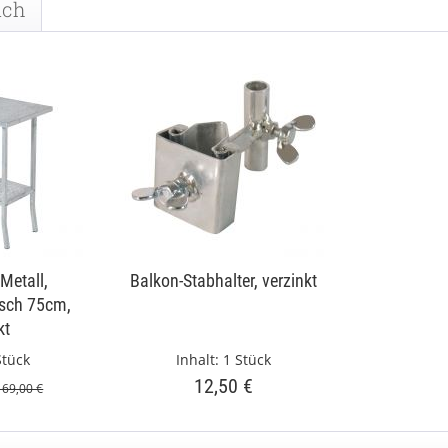
uch
 Metall,
Balkon-Stabhalter, verzinkt
isch 75cm,
kt
Stück
Inhalt:
1 Stück
12,50 €
169,00 €