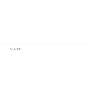
en
r
V16302