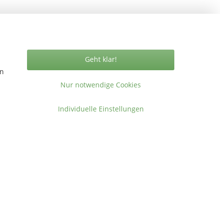
Vertrag widerrufen
Geht klar!
en
Nur notwendige Cookies
ormationen
Individuelle Einstellungen
takt
gemeine Geschäftsbedingungen
ressum
en
.