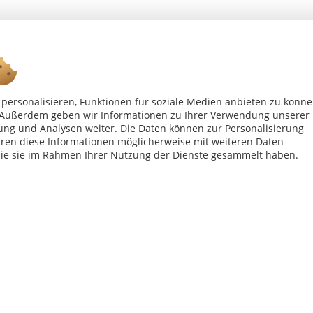
personalisieren, Funktionen für soziale Medien anbieten zu könn
Ab 75 € versandkostenfrei *
n. Außerdem geben wir Informationen zu Ihrer Verwendung unserer
ung und Analysen weiter. Die Daten können zur Personalisierung
en diese Informationen möglicherweise mit weiteren Daten
Shop Service
Inf
die sie im Rahmen Ihrer Nutzung der Dienste gesammelt haben.
Vertrag - widerrufen
Kon
Widerrufsbelehrung
All
Datenschutzerklärung
Imp
Versand- und Zahlungsbedingungen
bei Paketversand. Alle Preise inkl. gesetzl. Mehrwertsteuer zzgl.
Versandkost
Copyright © afp marketing gmbh - Alle Rechte vorbehalten