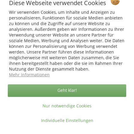
Service Hotline
der Stabhöhe 20 cm (Gesamthöhe = 180 cm) und einer
Diese Webseite verwendet Cookies
Breite von 250 cm ausreichend. Eine Rolle reicht also für 4,5
Wir verwenden Cookies, um Inhalte und Anzeigen zu
Shop Service
m² Zaunfläche. Die benötigten Sichtschutzstreifen können
personalisieren, Funktionen für soziale Medien anbieten
mit der Schere passgenau abgeschnitten werden und mit
zu können und die Zugriffe auf unsere Website zu
Informationen
analysieren. Außerdem geben wir Informationen zu Ihrer
Omega-Klemmschienen (s. Zubehör) an den äußersten
Verwendung unserer Website an unsere Partner für
Stäben einer Doppelstabmatte fixiert werden.
soziale Medien, Werbung und Analysen weiter. Die Daten
* bei Paketversand. Alle Preise inkl. gesetzl. Mehrwertsteuer zzgl.
können zur Personalisierung von Werbung verwendet
Versandkosten
.
werden. Unsere Partner führen diese Informationen
Copyright © afp marketing gmbh - Alle Rechte vorbehalten
möglicherweise mit weiteren Daten zusammen, die Sie
ihnen bereitgestellt haben oder die sie im Rahmen Ihrer
Nutzung der Dienste gesammelt haben.
Mehr Informationen
Sicher zahlen in unserem Onlineshop
Geht klar!
Nur notwendige Cookies
Individuelle Einstellungen